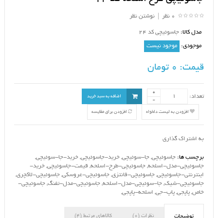
0 نظر
|
نوشتن نظر
مدل کالا:
جاسوئیچی کد 24
موجودی:
موجود نیست
قیمت:
0 تومان
تعداد:
اضافه به سبد خرید
افزودن به لیست دلخواه
افزودن برای مقایسه
به اشتراک گذاری
برچسب ها:
جاسوئیچی
,
جا-سوئیچی
,
خرید-جاسوئیچی
,
خرید-جا-سوئیچی
,
جاسوئیچی-مدل-اسلحه
,
جاسوئیچی-طرح-اسلحه
,
قیمت-جاسوئیچی
,
خرید-
اینترنتی-جاسوئیچی
,
جاسوئیچی-فانتزی
,
جاسوئیچی-عروسکی
,
جاسوئیچی-لاکچری
,
جاسوئیچی-شیک
,
جا-سوئیچی-مدل-اسلحه
,
جاسوئیچی-مدل-تفنگ
,
جاسوئیچی-
خاص
,
پاپجی
,
پاپ-جی
,
اسلحه-پاپجی
,
نظرات (0)
کالاهای مرتبط (4)
توضیحات