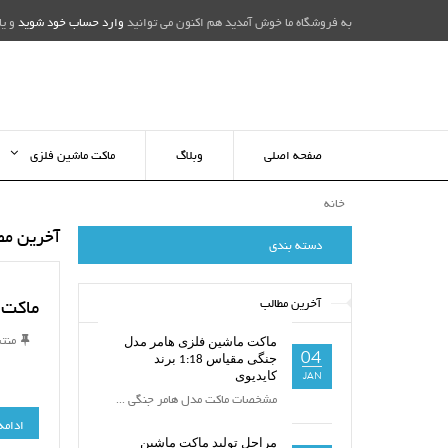
به فروشگاه ما خوش آمدید هم اکنون می توانید
وارد حساب خود شوید
و یا
صفحه اصلی
وبلاگ
ماکت ماشین فلزی
خانه
آخرین مط
دسته بندی
ماکت ما
آخرین مطالب
منت
ماکت ماشین فلزی هامر مدل
04
جنگی مقیاس 1:18 برند
JAN
کایدیوی
مشخصات ماکت مدل هامر جنگی ...
ادامه
مراحل تولید ماکت ماشین