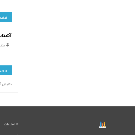
ادامه
آشنای
منت
ادامه
نمایش 1 تا 5 از 5 (1 صفحه ها)
اطلاعات