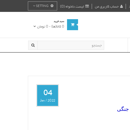
حساب کاربری من
لیست دلخواه (0)
SETTING
سبد خرید
0 کالا(ها) - 0 تومان
04
Jan
/
2022
جنگی