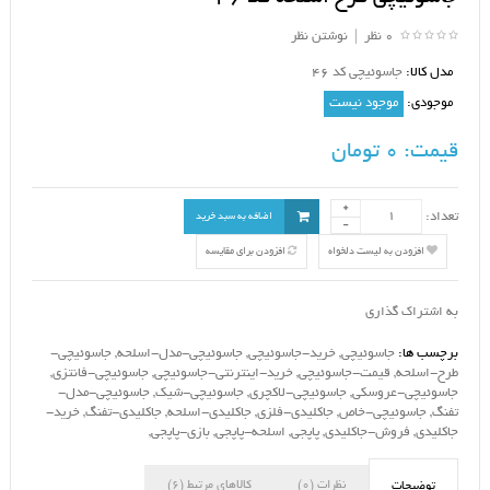
0 نظر
|
نوشتن نظر
مدل کالا:
جاسوئیچی کد 46
موجودی:
موجود نیست
قیمت:
0 تومان
تعداد:
اضافه به سبد خرید
افزودن به لیست دلخواه
افزودن برای مقایسه
به اشتراک گذاری
برچسب ها:
جاسوئیچی
,
خرید-جاسوئیچی
,
جاسوئیچی-مدل-اسلحه
,
جاسوئیچی-
طرح-اسلحه
,
قیمت-جاسوئیچی
,
خرید-اینترنتی-جاسوئیچی
,
جاسوئیچی-فانتزی
,
جاسوئیچی-عروسکی
,
جاسوئیچی-لاکچری
,
جاسوئیچی-شیک
,
جاسوئیچی-مدل-
تفنگ
,
جاسوئیچی-خاص
,
جاکلیدی-فلزی
,
جاکلیدی-اسلحه
,
جاکلیدی-تفنگ
,
خرید-
جاکلیدی
,
فروش-جاکلیدی
,
پاپجی
,
اسلحه-پاپجی
,
بازی-پاپجی
,
نظرات (0)
کالاهای مرتبط (6)
توضیحات