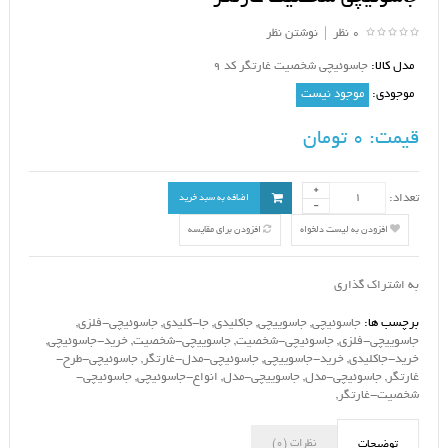
0 نظر
|
نوشتن نظر
مدل کالا:
جاسوئیچی شخصیت غارتگر کد 9
موجودی:
موجود نیست
قیمت:
0 تومان
تعداد:
اضافه به سبد خرید
افزودن به لیست دلخواه
افزودن برای مقایسه
به اشتراک گذاری
برچسب ها:
جاسوئیچی
,
جاسوییچی
,
جاکلیدی
,
جا-کلیدی
,
جاسوئیچی-فلزی
,
جاسوییچی-فلزی
,
جاسوئیچی-شخصیت
,
جاسوییچی-شخصیت
,
خرید-جاسوئیچی
,
خرید-جاکلیدی
,
خرید-جاسوییچی
,
جاسوئیچی-مدل-غارتگر
,
جاسوئیچی-طرح-
غارتگر
,
جاسوئیچی-مدل
,
جاسوییچی-مدل
,
انواع-جاسوئیچی
,
جاسوئیچی-
شخصیت-غارتگر
,
نظرات (0)
توضیحات