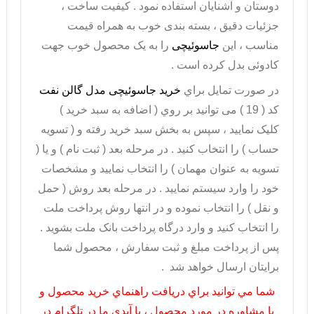
دوستان و آشنایان استفاده نمود . کیفیت ساخت ،
جزئیات دقیق ، بسته بندی خوب به همراه قیمت
مناسب ، این
جاسوئیچی
را به یک محصول خوب جهت
کادوئی بدل کرده است .
در صورت تمايل براي
خريد جاسوئیچی مدل گالن نفت
کد ( 19 ) می توانيد بر روي ( اضافه به سبد خريد )
کليک نماييد ، سپس به بخش سبد خريد رفته و ( تسويه
حساب ) را انتخاب کنيد . در مرحله بعد ( ثبت نام ) و يا (
تسويه به عنوان مهمان ) را انتخاب نماييد و مشخصات
خود را وارد سيستم نماييد . در مرحله بعد روش ( حمل
و نقل ) را انتخاب نموده و در انتها روش پرداخت ملت
را انتخاب کنيد و وارد درگاه پرداخت بانک ملت بشويد .
پس از پرداخت مبلغ و ثبت سفارش ، محصول شما
برايتان ارسال خواهد شد .
شما مي توانيد براي دريافت راهنماي خريد محصول و
يا مشاوره در مورد محصول ، با آيدي ما در تلگرام در