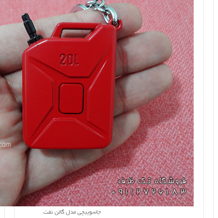
جاسوییچی مدل گالن نفت