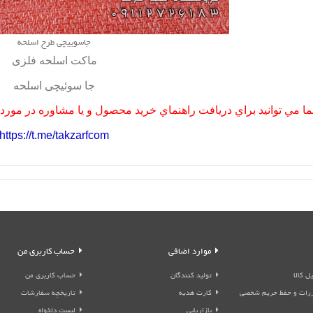
جاسوییچی طرح اسلحه
ماکت اسلحه فلزی
جا سوئیچی اسلحه
ا مي توانيد براي دريافت راهنماي خريد محصول و يا مشاوره در مورد مح
https://t.me/takzarfcom
موارد اضافی
حساب کاربری من
ل کالا
تولید کنندگان
حساب کاربری من
قررات و حفظ حریم شخصی
کارت هدیه
تاریخچه سفارشات
بازاریابی
لیست دلخواه