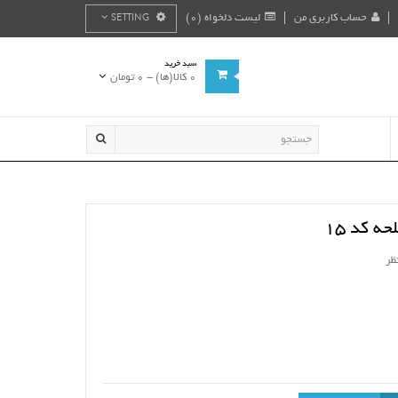
حساب کاربری من
لیست دلخواه (0)
SETTING
سبد خرید
0 کالا(ها) - 0 تومان
ه کد 15
ظر