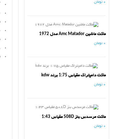
0 تومان
ک
ج
س
ط
ماکت ماشین Amc Matador مدل 1972
د
0 تومان
و
س
ماکت دامپتراک مقیاس 1:75 برند kdw
0 تومان
ماکت مرسدس بنز 508D مقیاس 1:43
0 تومان