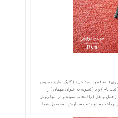
نيد بر روي ( اضافه به سبد خريد ) کليک نماييد ، سپس
بت نام ) و يا ( تسويه به عنوان مهمان ) را
 حمل و نقل ) را انتخاب نموده و در انتها روش
 از پرداخت مبلغ و ثبت سفارش ، محصول شما