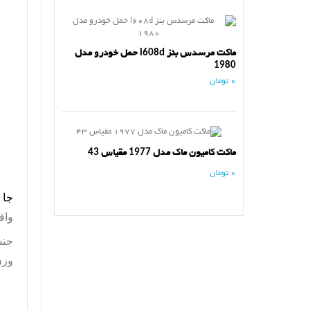
ماکت مرسدس بنز l608d حمل خودرو مدل
1980
0 تومان
ماکت کامیون ماک مدل 1977 مقیاس 43
0 تومان
جا 
واق
جنس
وزن ا