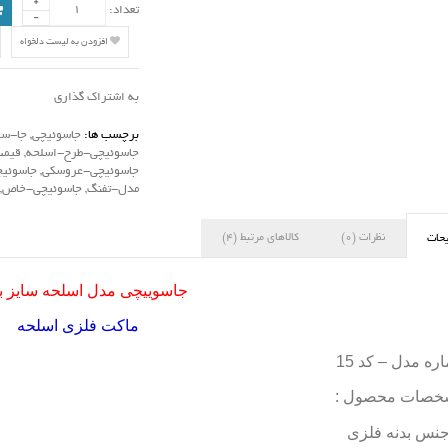
تعداد:
افزودن به لیست دلخواه
به اشتراک گذاری
برچسب ها:
جاسوئیچی
,
جا-سو
جاسوئیچی-طرح-اسلحه
,
قیمت
جاسوئیچی-عروسکی
,
جاسوئیچ
مدل-تفنگ
,
جاسوئیچی-خاص
,
نظرات (0)
کالاهای مرتبط (4)
حات
جاسوییچی مدل اسلحه سایز 
ماکت فلزی اسلحه
ره مدل – کد 15
خصات محصول :
نس بدنه فلزی