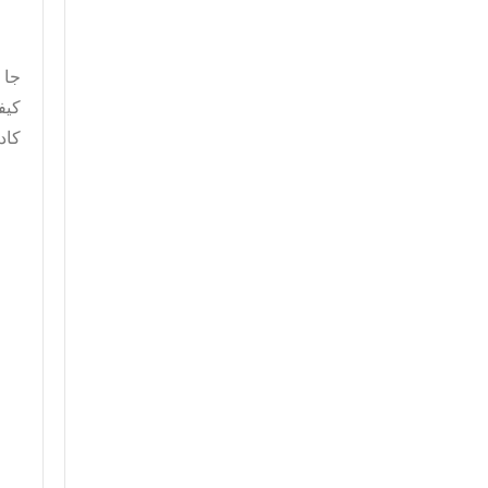
جا 
کیف
کاد