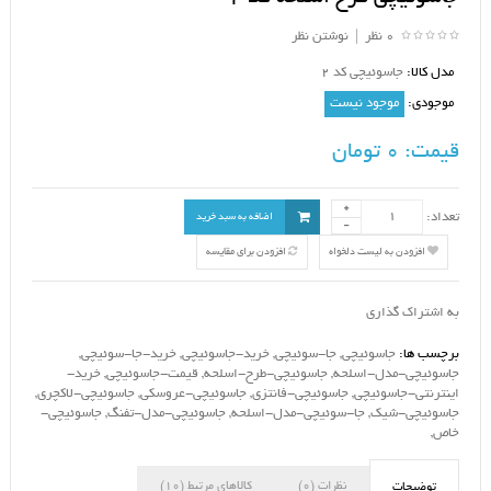
0 نظر
|
نوشتن نظر
مدل کالا:
جاسوئیچی کد 2
موجودی:
موجود نیست
قیمت:
0 تومان
تعداد:
اضافه به سبد خرید
افزودن به لیست دلخواه
افزودن برای مقایسه
به اشتراک گذاری
برچسب ها:
جاسوئیچی
,
جا-سوئیچی
,
خرید-جاسوئیچی
,
خرید-جا-سوئیچی
,
جاسوئیچی-مدل-اسلحه
,
جاسوئیچی-طرح-اسلحه
,
قیمت-جاسوئیچی
,
خرید-
اینترنتی-جاسوئیچی
,
جاسوئیچی-فانتزی
,
جاسوئیچی-عروسکی
,
جاسوئیچی-لاکچری
,
جاسوئیچی-شیک
,
جا-سوئیچی-مدل-اسلحه
,
جاسوئیچی-مدل-تفنگ
,
جاسوئیچی-
خاص
,
نظرات (0)
کالاهای مرتبط (10)
توضیحات