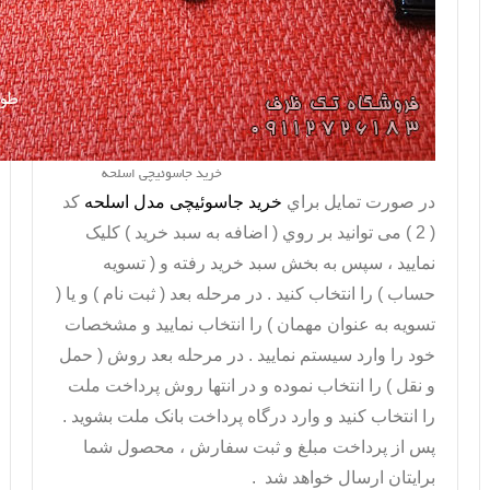
خرید جاسوئیچی اسلحه
در صورت تمايل براي
خريد جاسوئیچی مدل اسلحه
کد
( 2 ) می توانيد بر روي ( اضافه به سبد خريد ) کليک
نماييد ، سپس به بخش سبد خريد رفته و ( تسويه
حساب ) را انتخاب کنيد . در مرحله بعد ( ثبت نام ) و يا (
تسويه به عنوان مهمان ) را انتخاب نماييد و مشخصات
خود را وارد سيستم نماييد . در مرحله بعد روش ( حمل
و نقل ) را انتخاب نموده و در انتها روش پرداخت ملت
را انتخاب کنيد و وارد درگاه پرداخت بانک ملت بشويد .
پس از پرداخت مبلغ و ثبت سفارش ، محصول شما
برايتان ارسال خواهد شد .