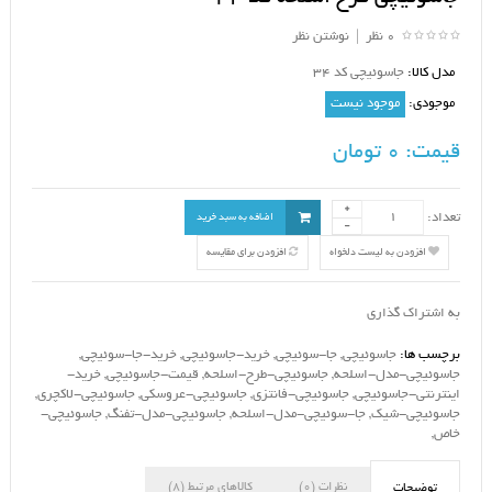
0 نظر
|
نوشتن نظر
مدل کالا:
جاسوئیچی کد 34
موجودی:
موجود نیست
قیمت:
0 تومان
تعداد:
اضافه به سبد خرید
افزودن به لیست دلخواه
افزودن برای مقایسه
به اشتراک گذاری
برچسب ها:
جاسوئیچی
,
جا-سوئیچی
,
خرید-جاسوئیچی
,
خرید-جا-سوئیچی
,
جاسوئیچی-مدل-اسلحه
,
جاسوئیچی-طرح-اسلحه
,
قیمت-جاسوئیچی
,
خرید-
اینترنتی-جاسوئیچی
,
جاسوئیچی-فانتزی
,
جاسوئیچی-عروسکی
,
جاسوئیچی-لاکچری
,
جاسوئیچی-شیک
,
جا-سوئیچی-مدل-اسلحه
,
جاسوئیچی-مدل-تفنگ
,
جاسوئیچی-
خاص
,
نظرات (0)
کالاهای مرتبط (8)
توضیحات