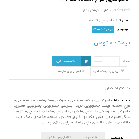
0 نظر
|
نوشتن نظر
مدل کالا:
جاسوئیچی کد 46
موجودی:
موجود نیست
قیمت:
0 تومان
تعداد:
اضافه به سبد خرید
افزودن به لیست دلخواه
افزودن برای مقایسه
به اشتراک گذاری
برچسب ها:
جاسوئیچی
,
خرید-جاسوئیچی
,
جاسوئیچی-مدل-اسلحه
,
جاسوئیچی-
طرح-اسلحه
,
قیمت-جاسوئیچی
,
خرید-اینترنتی-جاسوئیچی
,
جاسوئیچی-فانتزی
,
جاسوئیچی-عروسکی
,
جاسوئیچی-لاکچری
,
جاسوئیچی-شیک
,
جاسوئیچی-مدل-
تفنگ
,
جاسوئیچی-خاص
,
جاکلیدی-فلزی
,
جاکلیدی-اسلحه
,
جاکلیدی-تفنگ
,
خرید-
جاکلیدی
,
فروش-جاکلیدی
,
پاپجی
,
اسلحه-پاپجی
,
بازی-پاپجی
,
نظرات (0)
کالاهای مرتبط (6)
توضیحات