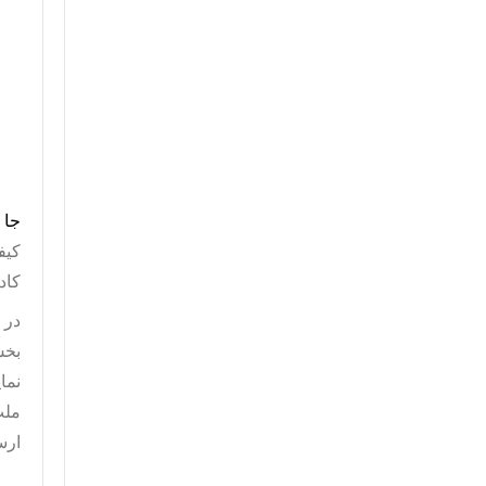
جا 
کیف
کاد
در 
بخش
نما
ملت
ارس