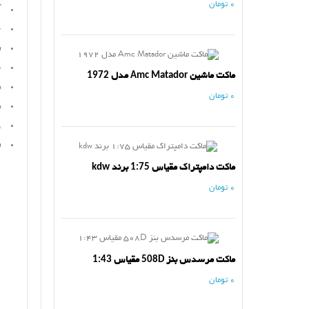
0 تومان
ک
ج
س
ط
ماکت ماشین Amc Matador مدل 1972
د
0 تومان
د
و
س
ماکت دامپتراک مقیاس 1:75 برند kdw
0 تومان
ماکت مرسدس بنز 508D مقیاس 1:43
0 تومان