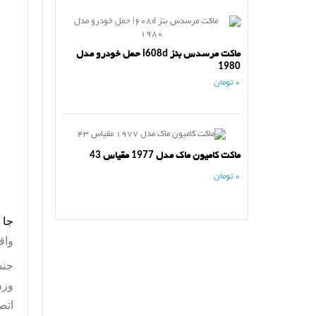
ماکت مرسدس بنز l608d حمل خودرو مدل
1980
0 تومان
ماکت کامیون ماک مدل 1977 مقیاس 43
0 تومان
جا 
واق
جنس
اتص