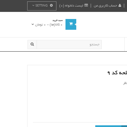
حساب کاربری من
لیست دلخواه (0)
SETTING
سبد خرید
0 کالا(ها) - 0 تومان
ه کد 9
ظر