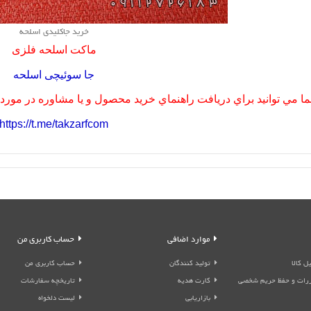
خرید جاکلیدی اسلحه
ماکت اسلحه فلزی
جا سوئیچی اسلحه
ا مي توانيد براي دريافت راهنماي خريد محصول و يا مشاوره در مورد مح
https://t.me/takzarfcom
موارد اضافی
حساب کاربری من
ل کالا
تولید کنندگان
حساب کاربری من
قررات و حفظ حریم شخصی
کارت هدیه
تاریخچه سفارشات
بازاریابی
لیست دلخواه