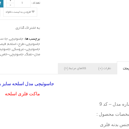
تعداد:
افزودن به لیست دلخواه
به اشتراک گذاری
برچسب ها:
جاسوئیچی
,
جا-سو
جاسوئیچی-طرح-اسلحه
,
قیمت
جاسوئیچی-عروسکی
,
جاسوئیچ
مدل-تفنگ
,
جاسوئیچی-خاص
,
نظرات (0)
کالاهای مرتبط (6)
حات
جاسوئیچی مدل اسلحه سایز 
ماکت فلزی اسلحه
ره مدل – کد 9
خصات محصول :
نس بدنه فلزی