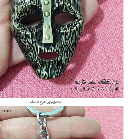
جاسوییچی طرح ماسک