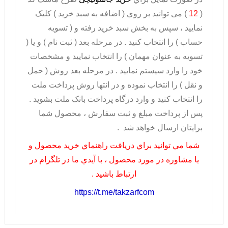
(
12
) می توانيد بر روي ( اضافه به سبد خريد ) کليک
نماييد ، سپس به بخش سبد خريد رفته و ( تسويه
حساب ) را انتخاب کنيد . در مرحله بعد ( ثبت نام ) و يا (
تسويه به عنوان مهمان ) را انتخاب نماييد و مشخصات
خود را وارد سيستم نماييد . در مرحله بعد روش ( حمل
و نقل ) را انتخاب نموده و در انتها روش پرداخت ملت
را انتخاب کنيد و وارد درگاه پرداخت بانک ملت بشويد .
پس از پرداخت مبلغ و ثبت سفارش ، محصول شما
برايتان ارسال خواهد شد .
شما مي توانيد براي دريافت راهنماي خريد محصول و
يا مشاوره در مورد محصول ، با آيدي ما در تلگرام در
ارتباط باشيد .
https://t.me/takzarfcom