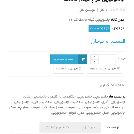
0 نظر
|
نوشتن نظر
مدل کالا:
جاسوییچی فیلم ماسک کد 12
موجودی:
موجود نیست
قیمت:
0 تومان
تعداد:
اضافه به سبد خرید
افزودن به لیست دلخواه
افزودن برای مقایسه
به اشتراک گذاری
برچسب ها:
جاسوئیچی
,
جاسوییچی
,
جاکلیدی
,
جا-کلیدی
,
جاسوئیچی-فلزی
,
جاسوییچی-فلزی
,
جاسوئیچی-شخصیت
,
جاسوییچی-شخصیت
,
خرید-جاسوئیچی
,
خرید-جاکلیدی
,
خرید-جاسوییچی
,
جاسوئیچی-مدل-ماسک
,
جاسوئیچی-طرح-ماسک
,
جاسوئیچی-مدل
,
جاسوییچی-مدل
,
انواع-جاسوئیچی
,
نظرات (0)
کالاهای مرتبط (6)
توضیحات