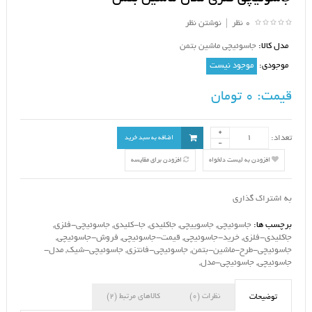
0 نظر
|
نوشتن نظر
مدل کالا:
جاسوئیچی ماشین بتمن
موجودی:
موجود نیست
قیمت:
0 تومان
تعداد:
اضافه به سبد خرید
افزودن به لیست دلخواه
افزودن برای مقایسه
به اشتراک گذاری
برچسب ها:
جاسوئیچی
,
جاسوییچی
,
جاکلیدی
,
جا-کلیدی
,
جاسوئیچی-فلزی
,
جاکلیدی-فلزی
,
خرید-جاسوئیچی
,
قیمت-جاسوئیچی
,
فروش-جاسوئیچی
,
جاسوئیچی-طرح-ماشین-بتمن
,
جاسوئیچی-فانتزی
,
جاسوئیچی-شیک
,
مدل-
جاسوئیچی
,
جاسوئیچی-مدل
,
نظرات (0)
کالاهای مرتبط (2)
توضیحات