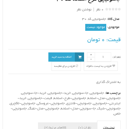
0 نظر
|
نوشتن نظر
مدل کالا:
جاسوئیچی کد 30
موجودی:
موجود نیست
قیمت:
0 تومان
تعداد:
اضافه به سبد خرید
افزودن به لیست دلخواه
افزودن برای مقایسه
به اشتراک گذاری
برچسب ها:
جاسوئیچی
,
جا-سوئیچی
,
خرید-جاسوئیچی
,
خرید-جا-سوئیچی
,
جاسوئیچی-مدل-اسلحه
,
جاسوئیچی-طرح-اسلحه
,
قیمت-جاسوئیچی
,
خرید-
اینترنتی-جاسوئیچی
,
جاسوئیچی-فانتزی
,
جاسوئیچی-عروسکی
,
جاسوئیچی-لاکچری
,
جاسوئیچی-شیک
,
جا-سوئیچی-مدل-اسلحه
,
جاسوئیچی-مدل-تفنگ
,
جاسوئیچی-
خاص
,
نظرات (0)
کالاهای مرتبط (2)
توضیحات