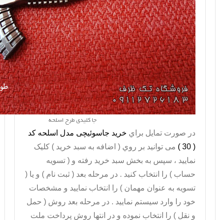
جا کلیدی طرح اسلحه
در صورت تمايل براي
خريد جاسوئیچی مدل اسلحه کد
( 30 )
می توانيد بر روي ( اضافه به سبد خريد ) کليک
نماييد ، سپس به بخش سبد خريد رفته و ( تسويه
حساب ) را انتخاب کنيد . در مرحله بعد ( ثبت نام ) و يا (
تسويه به عنوان مهمان ) را انتخاب نماييد و مشخصات
خود را وارد سيستم نماييد . در مرحله بعد روش ( حمل
و نقل ) را انتخاب نموده و در انتها روش پرداخت ملت