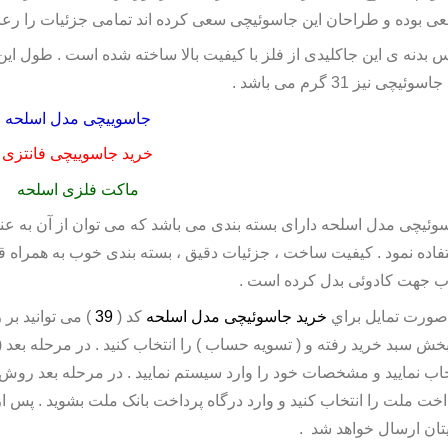
عی بوده و طراحان این جاسوئیچی سعی کرده اند تمامی جزئیات را رعای
 بدنه ی این جاکلیدی از فلز با کیفیت بالا ساخته شده است . طول ای
سوئیچی نیز 31 گرم می باشد .
جاسوییچی مدل اسلحه
خرید جاسوییچی فانتزی
ماکت فلزی اسلحه
وئیچی مدل اسلحه
دارای بسته بندی می باشد که می توان از آن به عنو
فاده نمود . کیفیت ساخت ، جزئیات دقیق ، بسته بندی خوب به همراه
 جهت کادوئی بدل کرده است .
صورت تمايل براي
خريد جاسوئیچی مدل اسلحه
کد (
39
) می توانيد بر
بخش سبد خريد رفته و ( تسويه حساب ) را انتخاب کنيد . در مرحله بعد ( ث
خاب نماييد و مشخصات خود را وارد سيستم نماييد . در مرحله بعد روش (
اخت ملت را انتخاب کنيد و وارد درگاه پرداخت بانک ملت بشويد . پس
يتان ارسال خواهد شد .