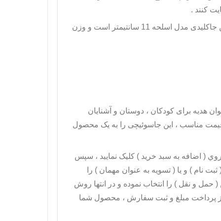
ت کنند .
ن
جاکلیدی مدل اسلحه
11 سانتیمتر است و وزن
ان هدیه برای کودکان ، دوستان و آشنایان
 قیمت مناسب ، این جاسوئیچی را به یک محصول
 روي ( اضافه به سبد خريد ) کليک نماييد ، سپس
بت نام ) و يا ( تسويه به عنوان مهمان ) را
 حمل و نقل ) را انتخاب نموده و در انتها روش
 از پرداخت مبلغ و ثبت سفارش ، محصول شما