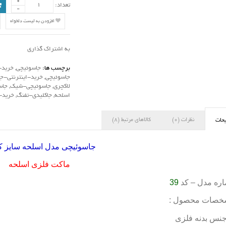
تعداد:
افزودن به لیست دلخواه
به اشتراک گذاری
برچسب ها:
جاسوئیچی
,
خرید-
جاسوئیچی
,
خرید-اینترنتی-ج
لاکچری
,
جاسوئیچی-شیک
,
جاس
اسلحه
,
جاکلیدی-تفنگ
,
خرید-
نظرات (0)
کالاهای مرتبط (8)
حات
جاسوئیچی مدل اسلحه سایز 
ماکت فلزی اسلحه
ره مدل – کد
39
خصات محصول :
نس بدنه فلزی