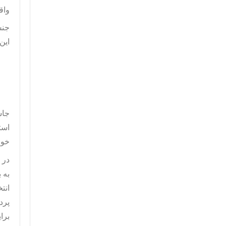
واق
جنس
این جا
جاس
است
خوب
در 
به 
انت
پرد
برا