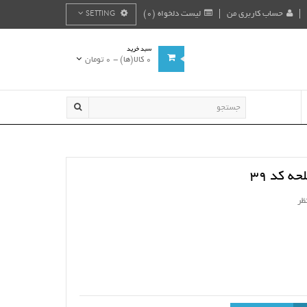
حساب کاربری من
لیست دلخواه (0)
SETTING
سبد خرید
0 کالا(ها) - 0 تومان
ه کد 39
ظر