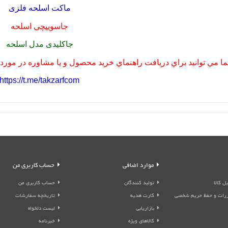
ماکت اسلحه فلزی
جاسوییچی اسلحه
جاکلیدی مدل اسلحه
ا مي توانيد براي دريافت راهنماي خريد محصول و يا مشاوره در مورد مح
https://t.me/takzarfcom
موارد اضافی
حساب کاربری من
ل کالا
تولید کنندگان
حساب کاربری من
قررات و حفظ حریم شخصی
کارت هدیه
تاریخچه سفارشات
بازاریابی
لیست دلخواه
کالاهای ویژه
خبرنامه