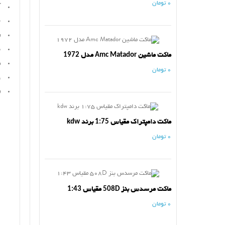
0 تومان
ک
ج
س
ط
ماکت ماشین Amc Matador مدل 1972
د
0 تومان
و
س
ماکت دامپتراک مقیاس 1:75 برند kdw
0 تومان
ماکت مرسدس بنز 508D مقیاس 1:43
0 تومان