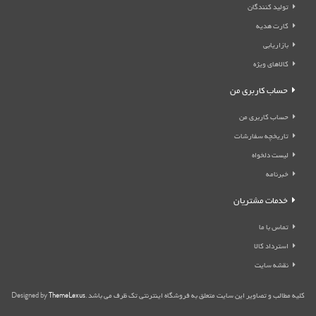
تولید کنندگان
کارت هدیه
بازاریابی
کالاهای ویژه
حساب کاربری من
حساب کاربری من
تاریخچه سفارشات
لیست دلخواه
خبرنامه
خدمات مشتریان
تماس با ما
استرداد کالا
نقشه سایت
کلیه مطالب و تصاویر این سایت متعلق به فروشگاه اینترنتی تک ظرف می باشد .Designed by
ThemeLexus