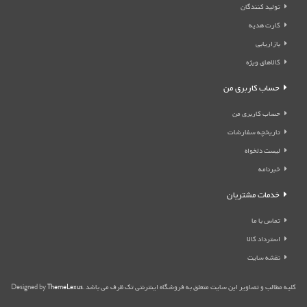
تولید کنندگان
کارت هدیه
بازاریابی
کالاهای ویژه
حساب کاربری من
حساب کاربری من
تاریخچه سفارشات
لیست دلخواه
خبرنامه
خدمات مشتریان
تماس با ما
استرداد کالا
نقشه سایت
کلیه مطالب و تصاویر این سایت متعلق به فروشگاه اینترنتی تک ظرف می باشد .Designed by
ThemeLexus