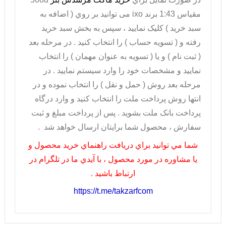
مقیاس 1:43 برند
ixo
می توانيد بر روي ( اضافه به
سبد خريد ) کليک نماييد ، سپس به بخش سبد خريد
رفته و ( تسويه حساب ) را انتخاب کنيد . در مرحله بعد
( ثبت نام ) و يا ( تسويه به عنوان مهمان ) را انتخاب
نماييد و مشخصات خود را وارد سيستم نماييد . در
مرحله بعد روش ( حمل و نقل ) را انتخاب نموده و در
انتها روش پرداخت ملت را انتخاب کنيد و وارد درگاه
پرداخت بانک ملت بشويد . پس از پرداخت مبلغ و ثبت
سفارش ، محصول شما برايتان ارسال خواهد شد .
شما مي توانيد براي دريافت راهنماي خريد محصول و
يا مشاوره در مورد محصول ، با آيدي ما در تلگرام در
ارتباط باشيد .
https://t.me/takzarfcom