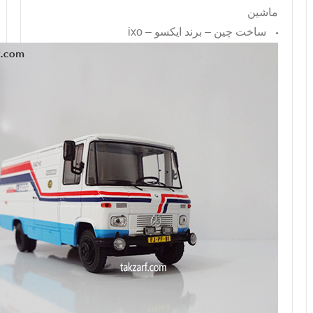
ماشین
ساخت چین – برند ایکسو –
ixo