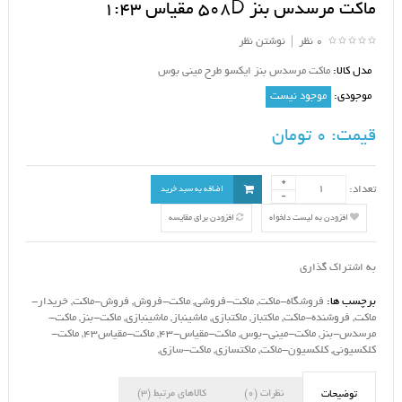
ماکت مرسدس بنز 508D مقیاس 1:43
0 نظر
|
نوشتن نظر
مدل کالا:
ماکت مرسدس بنز ایکسو طرح مینی بوس
موجودی:
موجود نیست
قیمت:
0 تومان
تعداد:
اضافه به سبد خرید
افزودن به لیست دلخواه
افزودن برای مقایسه
به اشتراک گذاری
برچسب ها:
فروشگاه-ماکت
,
ماکت-فروشی
,
ماکت-فروش
,
فروش-ماکت
,
خریدار-
ماکت
,
فروشنده-ماکت
,
ماکتباز
,
ماکتبازی
,
ماشینباز
,
ماشینبازی
,
ماکت-بنز
,
ماکت-
مرسدس-بنز
,
ماکت-مینی-بوس
,
ماکت-مقیاس-43
,
ماکت-مقیاس43
,
ماکت-
کلکسیونی
,
کلکسیون-ماکت
,
ماکتسازی
,
ماکت-سازی
,
نظرات (0)
کالاهای مرتبط (3)
توضیحات