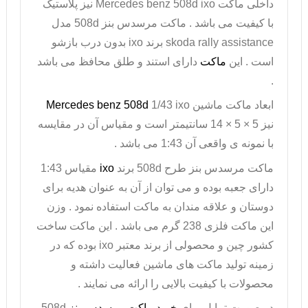
داخلی ماکت
Mercedes benz 508d ixo
نیز پلاستیک
با کیفیت می باشد . ماکت مرسدس بنز
508d
مدل
skoda rally assistance
برند
ixo
بدون درب بازشو
است . این
ماکت
دارای استند و طلق محافظ می باشد
.
ابعاد ماکت ماشین
1/43 ixo
Mercedes benz 508d
نیز 5 × 5 × 14 سانتیمتر است و مقیاس آن در مقایسه
با نمونه ی واقعی آن 1:43 می باشد .
ماکت مرسدس بنز طرح
508d
برند
ixo
مقیاس 1:43
دارای جعبه بوده و می توان از آن به عنوان هدیه برای
دوستان و علاقه مندان به ماکت استفاده نمود . وزن
این
ماکت فلزی
238 گرم می باشد . این ماکت ساخت
کشور چین و محصولی از برند معتبر
ixo
بوده که در
زمینه تولید ماکت های ماشین فعالیت داشته و
محصولات با کیفیت بالایی را ارائه می نمایند .
در صورت تمايل براي
خريد ماکت مرسدس بنز
508d