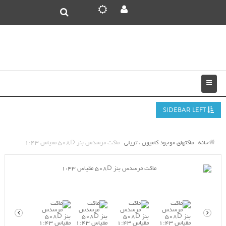
SIDEBAR LEFT
خانه
ماکتهای موجود کامیون ، تریلی
ماکت مرسدس بنز 508D مقیاس 1:43