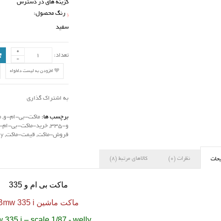
گزینه های در دسترس
رنگ محصول:
*
سفید
تعداد:
افزودن به لیست دلخواه
به اشتراک گذاری
برچسب ها:
ماکت-بی-ام-و
,
م
و-335
,
خرید-ماکت-بی-ام-
فروش-ماکت
,
قیمت-ماکت
,
ly
نظرات (0)
کالاهای مرتبط (8)
حات
ماکت بی ام و
335
ماکت ماشین
Bmw 335 i
335 i – scale 1/87 - welly