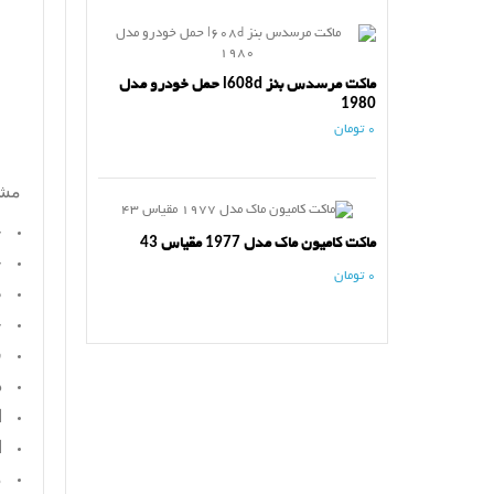
ماکت مرسدس بنز l608d حمل خودرو مدل
1980
0 تومان
مش
ج
ماکت کامیون ماک مدل 1977 مقیاس 43
ج
0 تومان
ط
ج
ف
د
ا
ا
م