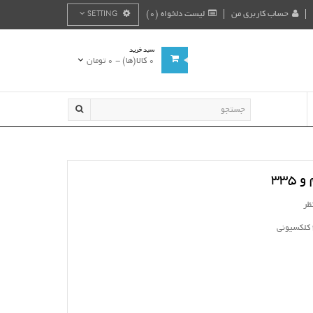
حساب کاربری من
لیست دلخواه (0)
SETTING
سبد خرید
0 کالا(ها) - 0 تومان
335
ظر