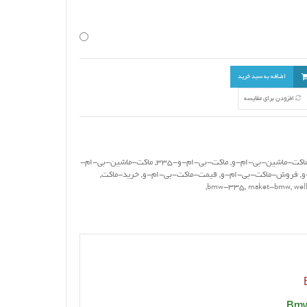
اضافه به سبد خرید
افزودن برای مقایسه
اکت-ماشین-بی-ام-و
,
ماکت-بی-ام-و-335
,
ماکت-ماشین-بی-ام-
و
,
فروش-ماکت-بی-ام-و
,
قیمت-ماکت-بی-ام-و
,
خرید-ماکت
,
,
bmw-335
,
maket-bmw
,
wel
Bmw 