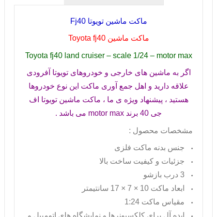
ماکت ماشین تویوتا
Fj40
ماکت ماشین
Toyota fj40
Toyota fj40 land cruiser – scale 1/24 – motor max
اگر به ماشین های خارجی و خودروهای تویوتا آفرودی
علاقه دارید و اهل جمع آوری ماکت این نوع خودروها
هستید ، پیشنهاد ویژه ی ما ، ماکت ماشین تویوتا اف
جی 40 برند
motor max
می باشد .
مشخصات محصول :
جنس بدنه ماکت فلزی
جزئیات و کیفیت ساخت بالا
3 درب بازشو
ابعاد ماکت 10 × 7 × 17 سانتیمتر
مقیاس ماکت 1:24
ایده آل برای کلکسیونرها و نمایشگاه های اتومبیل و