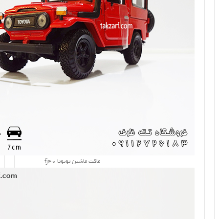
ماکت ماشین تویوتا fj40