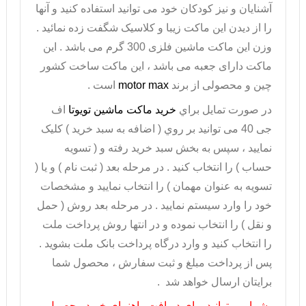
آشنایان و نیز کودکان خود می توانید استفاده کنید و آنها
را از دیدن این ماکت زیبا و کلاسیک شگفت زده نمائید .
وزن این ماکت ماشین فلزی 300 گرم می باشد . این
ماکت دارای جعبه می باشد ، این ماکت ساخت کشور
چین و محصولی از برند
motor max
است .
در صورت تمايل براي
خريد ماکت ماشین تویوتا
اف
جی
40
می توانيد بر روي ( اضافه به سبد خريد ) کليک
نماييد ، سپس به بخش سبد خريد رفته و ( تسويه
حساب ) را انتخاب کنيد . در مرحله بعد ( ثبت نام ) و يا (
تسويه به عنوان مهمان ) را انتخاب نماييد و مشخصات
خود را وارد سيستم نماييد . در مرحله بعد روش ( حمل
و نقل ) را انتخاب نموده و در انتها روش پرداخت ملت
را انتخاب کنيد و وارد درگاه پرداخت بانک ملت بشويد .
پس از پرداخت مبلغ و ثبت سفارش ، محصول شما
برايتان ارسال خواهد شد .
شما مي توانيد براي دريافت راهنماي خريد محصول و