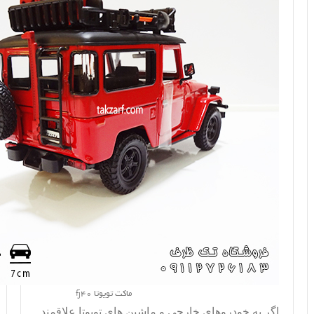
ماکت تویوتا fj40
اگر به خودروهای خارجی و ماشین های تویوتا علاقمند