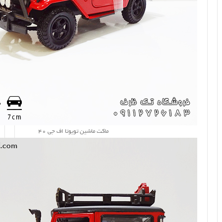
ماکت ماشین تویوتا اف جی 40