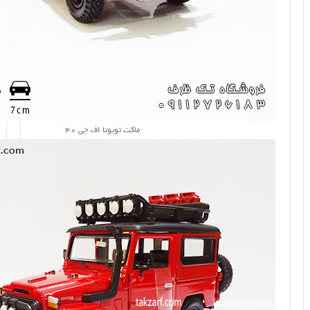
ماکت تویوتا اف جی 40