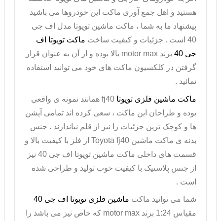
هستید و اهل جمع آوری ماکت این خودروها می باشید
پیشنهاد ما به شما ،
ماکت ماشین تویوتا مدل اف جی
40
است . جزئیات و کیفیت ساخت
ماکت تویوتا اف
جی 40
برند
motor max
بالا بوده و از آن به عنوان قرار
گرفتن در کلکسیون ماکت های خود می توانید استفاده
نمائید .
ماکت ماشین فلزی تویوتا
fj40
همانند نمونه ی واقعی
بوده و طراحان این ماکت ، سعی کرده اند تمامی آپشن
ها و کوچک ترین جزئیات را نیز از قلم نیاندازند . جنس
بدنه ی ماکت ماشین
Toyota fj40
از فلز با کیفیت بالا و
قسمت های داخلی
ماکت ماشین تویوتا اف جی
40 نیز
از جنس پلاستیک با کیفیت خوب تولید و طراحی شده
است .
شما می توانید ماکت
ماشین فلزی تویوتا اف جی 40
مقیاس 1:24 برند
motor max
که خاص نیز می باشد را