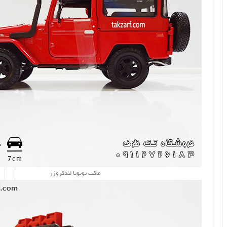
ماکت تویوتا لندکروزر