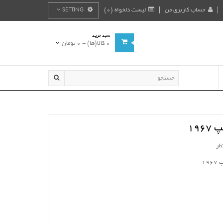
حساب کاربری من
لیست دلخواه (0)
SETTING
سبد خرید
0 کالا(ها) - 0 تومان
196
ظر
19