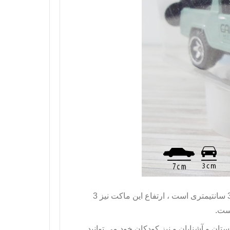
مدل جیپ 1967 دارای طول 7 سانتیمتر و عرض 3 سانتیمتری است ، ارتفاع این ماکت نیز 3
است.
تان و آشنایان و نیز کودکان خود می توانید