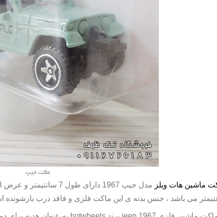
ماکت جیپ
ت ماشین هات ویلز
تیمتر می باشد ، جنس بدنه ی این ماکت فلزی و فاقد درب بازشونده 
ماکت ماشین فلزی
jeep 1967
برند
hotwheels
به عنوان هدیه برای دوس