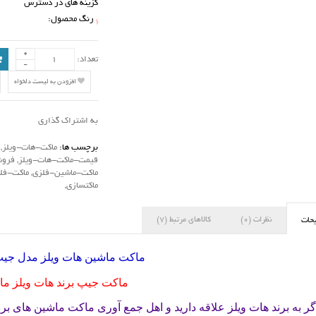
گزینه های در دسترس
رنگ محصول:
*
تعداد:
افزودن به لیست دلخواه
به اشتراک گذاری
برچسب ها:
ماکت-هات-ویلز
,
قیمت-ماکت-هات-ویلز
,
فروش
ماکت-ماشین-فلزی
,
ماکت-فل
ماکتسازی
,
نظرات (0)
کالاهای مرتبط (7)
حات
ماکت ماشین هات ویلز مدل جیپ 67
ماکت جیپ برند هات ویلز ما
گر به برند هات ویلز علاقه دارید و اهل جمع آوری ماکت ماشین های برن