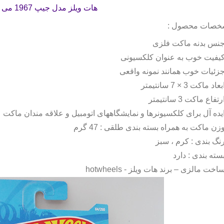
هات ویلز مدل جیپ 1967 می باشد .
خصات محصول :
نس بدنه ماکت فلزی
یفیت خوب به عنوان کلکسیونی
زئیات خوب همانند نمونه واقعی
بعاد ماکت 3 × 7 سانتیمتر
رتفاع ماکت 3 سانتیمتر
یده آل برای کلکسیونرها و نمایشگاههای اتومبیل و علاقه مندان ماکت
زن ماکت به همراه بسته بندی طلقی : 47 گرم
نگ بندی : کرم ، سبز
سته بندی : دارد
اخت مالزی – برند هات ویلز -
hotwheels