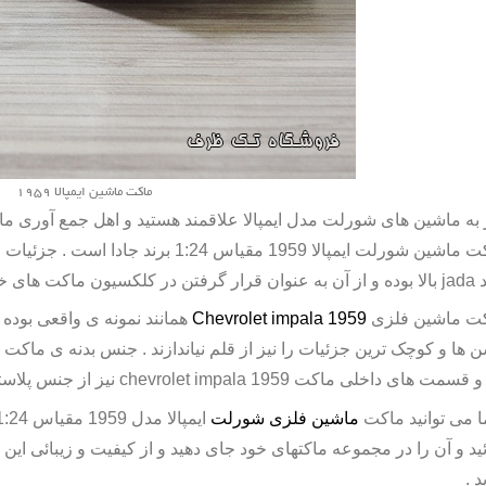
ماکت ماشین ایمپالا 1959
 به ماشین های شورلت مدل ایمپالا علاقمند هستید و اهل جمع آوری ماک
ین شورلت ایمپالا 1959 مقیاس 1:24 برند جادا است . جزئیات و کیفیت ساخت
د
jada
بالا بوده و از آن به عنوان قرار گرفتن در کلکسیون ماکت های خود
ت ماشین فلزی
Chevrolet impala 1959
همانند نمونه ی واقعی بوده
ن ها و کوچک ترین جزئیات را نیز از قلم نیاندازند . جنس بدنه ی ماکت
ا و قسمت های داخلی ماکت
chevrolet impala 1959
نیز از جنس پلاس
 می توانید ماکت
ماشین فلزی شورلت
ایمپالا مدل 1959 مقیاس 1:24 برند
ئید و آن را در مجموعه ماکتهای خود جای دهید و از کیفیت و زیبائی ای
د .