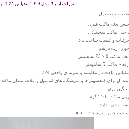
شورلت ایمپالا مدل 1959 مقیاس 1:24 برند جادا می باشد .
خصات محصول :
نس بدنه ماکت فلزی
اخلی ماکت پلاستیکی
زئیات و کیفیت ساخت بالا
هار درب بازشو
بعاد ماکت 8 × 23 سانتیمتر
رتفاع ماکت 5 سانتیمتر
قیاس ماکت در مقایسه با نمونه ی واقعی 1:24
یده آل برای کلکسیونرها و نمایشگاه های اتومبیل و علاقه مندان ماکت
نگین وزن
زن ماکت : 550 گرم
سته بندی : دارد
اخت چین – برند جادا –
jada