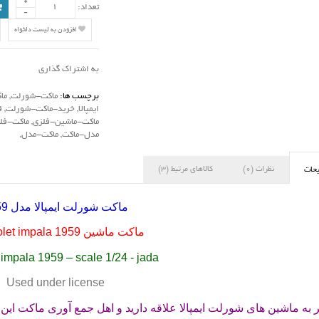
تعداد:
افزودن به لیست دلخواه
به اشتراک گذاری
برچسب ها:
ماکت-شورلت
,
ما
ایمپالا
,
خرید-ماکت-شورلت
,
ق
ماکت-ماشین-فلزی
,
ماکت-فل
مدل-ماکت
,
ماکت-مدل
,
نظرات (0)
کالاهای مرتبط (3)
حات
ماکت شورلت ایمپالا مدل 1959
ماکت ماشین
let impala 1959
 impala 1959 – scale 1/24 - jada
Used under license
ر به ماشین های شورلت ایمپالا علاقه دارید و اهل جمع آوری ماکت این 