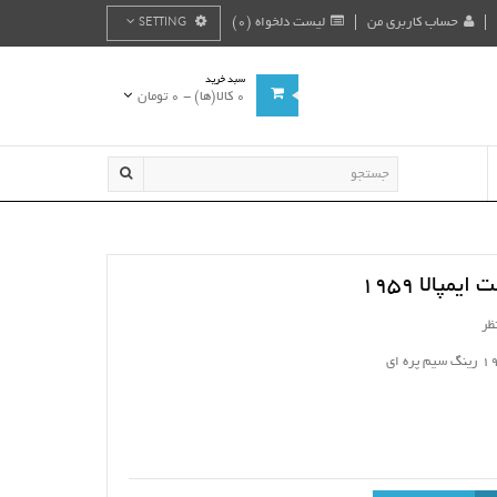
حساب کاربری من
لیست دلخواه (0)
SETTING
سبد خرید
0 کالا(ها) - 0 تومان
مپالا 1959
ظر