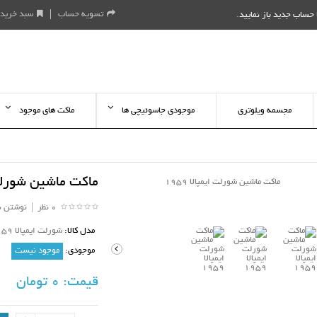
تسویه حساب
سبد خرید
حساب جدید باز نمایید
.
مجسمه ویلوتری
موجودی جاسوئیچی ها
ماکت های موجود
ماکت ماشین شورلت ای
0 نظر
|
نوشتن ن
مدل کالا:
شورلت ایمپالا 1959 رینگ سیم پره ای
موجودی:
موجود نیست
قیمت:
0 تومان