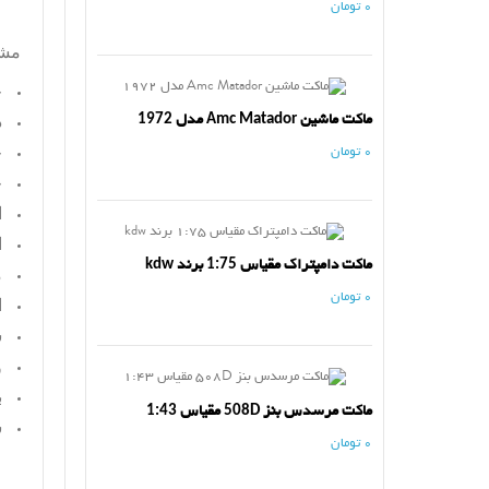
0 تومان
مش
ج
ماکت ماشین Amc Matador مدل 1972
د
ج
0 تومان
چ
ا
ا
ماکت دامپتراک مقیاس 1:75 برند kdw
م
0 تومان
ا
س
و
ب
ماکت مرسدس بنز 508D مقیاس 1:43
س
0 تومان