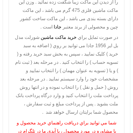
را از دیدن این ماکت زیبا شگفت زده نمائید . وزن این
ماکت ماشین فلزی 475 گرم می باشد ، این ماکت
دارای بسته بندی می باشد ، این ماکت ساخت کشور
چین و محصولی از برند معتبر
جادا
است .
در صورت تمايل براي
خريد ماکت ماشین
شورلت مدل
بل ایر 1956 جادا می توانيد بر روي ( اضافه به سبد
خريد ) کليک نماييد ، سپس به بخش سبد خريد رفته و (
تسويه حساب ) را انتخاب کنيد . در مرحله بعد ( ثبت نام
) و يا ( تسويه به عنوان مهمان ) را انتخاب نماييد و
مشخصات خود را وارد سيستم نماييد . در مرحله بعد
روش ( حمل و نقل ) را انتخاب نموده و در انتها روش
پرداخت ملت را انتخاب کنيد و وارد درگاه پرداخت بانک
ملت بشويد . پس از پرداخت مبلغ و ثبت سفارش ،
محصول شما برايتان ارسال خواهد شد .
شما مي توانيد براي دريافت راهنماي خريد محصول و
يا مشاوره در مورد محصول ، با آيدي ما در تلگرام در