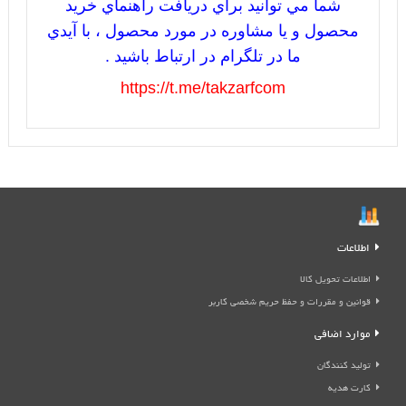
شما مي توانيد براي دريافت راهنماي خريد
محصول و يا مشاوره در مورد محصول ، با آيدي
ما در تلگرام در ارتباط باشيد .
https://t.me/takzarfcom
اطلاعات
اطلاعات تحویل کالا
قوانین و مقررات و حفظ حریم شخصی کاربر
موارد اضافی
تولید کنندگان
کارت هدیه