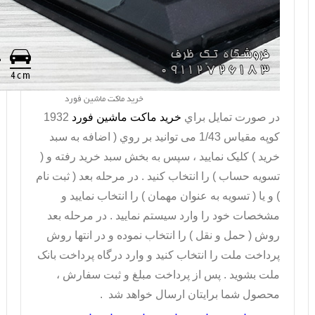
خرید ماکت ماشین فورد
در صورت تمايل براي
خريد ماکت ماشین فورد
1932
کوپه مقیاس 1/43 می توانيد بر روي ( اضافه به سبد
خريد ) کليک نماييد ، سپس به بخش سبد خريد رفته و (
تسويه حساب ) را انتخاب کنيد . در مرحله بعد ( ثبت نام
) و يا ( تسويه به عنوان مهمان ) را انتخاب نماييد و
مشخصات خود را وارد سيستم نماييد . در مرحله بعد
روش ( حمل و نقل ) را انتخاب نموده و در انتها روش
پرداخت ملت را انتخاب کنيد و وارد درگاه پرداخت بانک
ملت بشويد . پس از پرداخت مبلغ و ثبت سفارش ،
محصول شما برايتان ارسال خواهد شد .