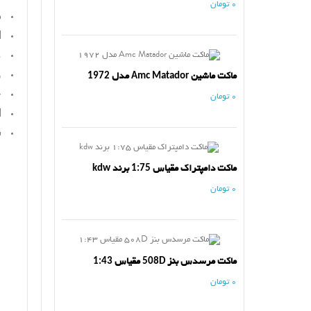
0 تومان
د
ا
م
و
ماکت ماشین Amc Matador مدل 1972
ج
0 تومان
ا
س
ماکت دامپتراک مقیاس 1:75 برند kdw
0 تومان
ماکت مرسدس بنز 508D مقیاس 1:43
0 تومان