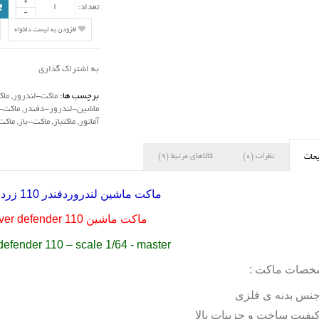
تعداد:
افزودن به لیست دلخواه
به اشتراک گذاری
برچسب ها:
ماکت-لندرور
,
ماک
ماشین-لندرور-دفندر
,
ماکت-م
آماتور
,
ماکتباز
,
ماکت-باز
,
ماک
نظرات (0)
کالاهای مرتبط (9)
حات
ماکت ماشین لندروردفندر 110 زرد مقیاس 64
ماکت ماشین
ver defender 110
defender 110 – scale 1/64 - master
صات ماکت :
نس بدنه ی فلزی
یفیت ساخت و جزییات بالا