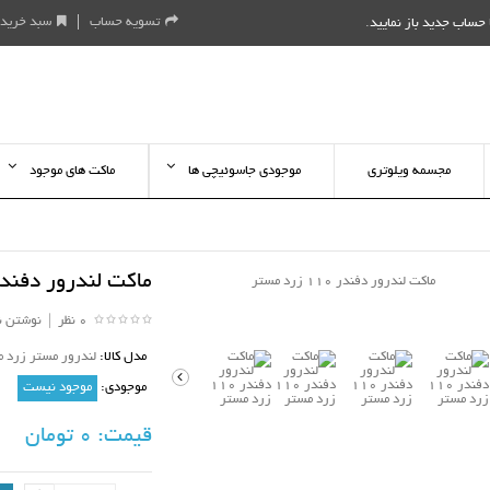
تسویه حساب
سبد خرید
حساب جدید باز نمایید
.
مجسمه ویلوتری
موجودی جاسوئیچی ها
ماکت های موجود
ماکت لندرور دفندر 110 زرد م
0 نظر
|
نوشتن ن
مدل کالا:
لندرور مستر زرد مق
موجودی:
موجود نیست
قیمت:
0 تومان