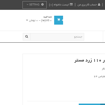
حساب کاربری من
لیست دلخواه (0)
SETTING
سبد خرید
0 کالا(ها) - 0 تومان
ستر
ظر
یاس 64