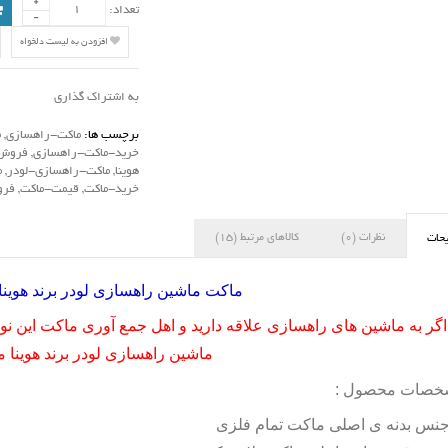
تعداد:
افزودن به لیست دلخواه
به اشتراک گذاری
برچسب ها:
ماکت-راهسازی
,
م
خرید-ماکت-راهسازی
,
فروش-
هوینا
,
ماکت-راهسازی-لودر
,
م
خرید-ماکت
,
قیمت-ماکت
,
فرو
نظرات (0)
کالاهای مرتبط (15)
حات
ماکت ماشین راهسازی لودر برند هوینا مق
اگر به ماشین های راهسازی علاقه دارید و اهل جمع آوری ماکت این نوع
ماشین راهسازی لودر برند هوینا م
خصات محصول :
نس بدنه ی اصلی ماکت تمام فلزی