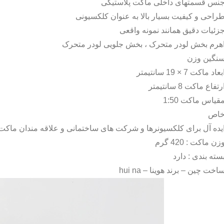
نس قسمتهای داخلی ماکت پلاستیکی
راحی و کیفیت بسیار بالا به عنوان کلکسیونی
زئیات دقیق همانند نمونه واقعی
هرم بخش لودر متحرک ، بخش جلویی لودر متحرک
نگین وزن
بعاد ماکت 7 × 19 سانتیمتر
رتفاع ماکت 8 سانتیمتر
قیاس ماکت 1:50
اص
یده آل برای کلکسیونرها و شرکت های ساختمانی و علاقه مندان ماکت
زن ماکت : 420 گرم
سته بندی : دارد
اخت چین – برند هوینا –
hui na