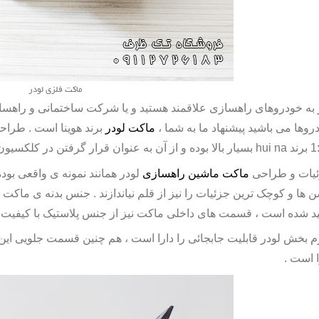
ماکت فلزی لودر
 به خودروهای راهسازی علاقمند هستید و یا شرکت ساختمانی و راهساز
روها می باشید پیشنهاد ما به شما ،
ماکت لودر
برند هوینا است . طرا
رند
hui na
بسیار بالا بوده و از آن به عنوان قرار گرفتن در کلکسیون
یات و طراحی
ماکت ماشین راهسازی
لودر همانند نمونه ی واقعی بود
ن ها و کوچک ترین جزئیات را نیز از قلم نیاندازند . جنس بدنه ی
ماکت ل
ید شده است ، قسمت های داخلی
ماکت
نیز از جنس پلاستیک با کیفیت 
م بخش لودر قابلیت جابجائی را دارا است ، هم چنین قسمت جلویی این
ا است .