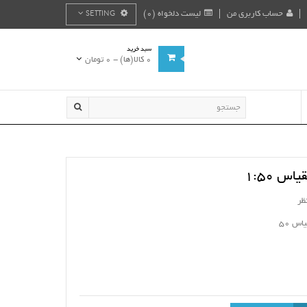
حساب کاربری من
لیست دلخواه (0)
SETTING
سبد خرید
0 کالا(ها) - 0 تومان
س 1:50
ظر
اس 50