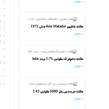
ج
0 تومان
ط
ج
ا
ماکت ماشین Amc Matador مدل 1972
س
0 تومان
ا
ا
م
خ
ماکت دامپتراک مقیاس 1:75 برند kdw
ا
0 تومان
و
ب
س
ماکت مرسدس بنز 508D مقیاس 1:43
0 تومان