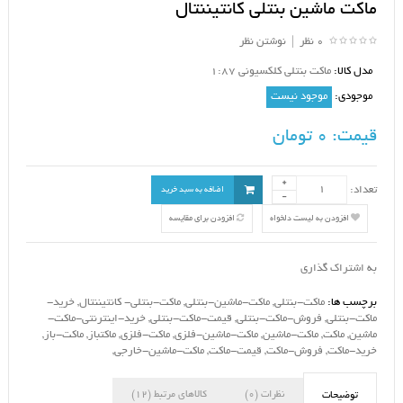
ماکت ماشین بنتلی کانتیننتال
0 نظر
|
نوشتن نظر
مدل کالا:
ماکت بنتلی کلکسیونی 1:87
موجودی:
موجود نیست
قیمت:
0 تومان
تعداد:
اضافه به سبد خرید
افزودن به لیست دلخواه
افزودن برای مقایسه
به اشتراک گذاری
برچسب ها:
ماکت-بنتلی
,
ماکت-ماشین-بنتلی
,
ماکت-بنتلی- کانتیننتال
,
خرید-
ماکت-بنتلی
,
فروش-ماکت-بنتلی
,
قیمت-ماکت-بنتلی
,
خرید-اینترنتی-ماکت-
ماشین
,
ماکت
,
ماکت-ماشین
,
ماکت-ماشین-فلزی
,
ماکت-فلزی
,
ماکتباز
,
ماکت-باز
,
خرید-ماکت
,
فروش-ماکت
,
قیمت-ماکت
,
ماکت-ماشین-خارجی
,
نظرات (0)
کالاهای مرتبط (12)
توضیحات