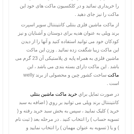
را خریداری نمائید و در کلکسیون ماکت های خود این
ماکت را نیز جای دهید .
از
ماکت ماشین فلزی بنتلی
کانتیننتال سوپر اسپرت
برند ویلی به عنوان هدیه برای دوستان و آشنایان و نیز
کودکان خود می توانید استفاده کنید و آنها را از دیدن
این ماکت زیبا شگفت زده نمائید . وزن این ماکت
ماشین فلزی به همراه پایه ی پلاستیکی آن 23 گرم می
باشد . این ماکت دارای بسته بندی می باشد ، این
ماکت
ساخت کشور چین و محصولی از برند
welly
است .
در صورت تمايل براي
خريد ماکت ماشین بنتلی
کانتیننتال برند ویلی می توانيد بر روي ( اضافه به سبد
خريد ) کليک نماييد ، سپس به بخش سبد خريد رفته و (
تسويه حساب ) را انتخاب کنيد . در مرحله بعد ( ثبت نام
) و يا ( تسويه به عنوان مهمان ) را انتخاب نماييد و