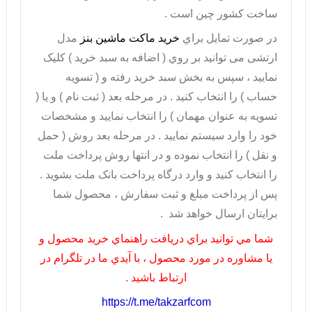
ساخت کشور چین است .
در صورت تمايل براي
خريد ماکت ماشین بنز
مدل
ارتشی می توانيد بر روي ( اضافه به سبد خريد ) کليک
نماييد ، سپس به بخش سبد خريد رفته و ( تسويه
حساب ) را انتخاب کنيد . در مرحله بعد ( ثبت نام ) و يا (
تسويه به عنوان مهمان ) را انتخاب نماييد و مشخصات
خود را وارد سيستم نماييد . در مرحله بعد روش ( حمل
و نقل ) را انتخاب نموده و در انتها روش پرداخت ملت
را انتخاب کنيد و وارد درگاه پرداخت بانک ملت بشويد .
پس از پرداخت مبلغ و ثبت سفارش ، محصول شما
برايتان ارسال خواهد شد .
شما مي توانيد براي دريافت راهنماي خريد محصول و
يا مشاوره در مورد محصول ، با آيدي ما در تلگرام در
ارتباط باشيد .
https://t.me/takzarfcom