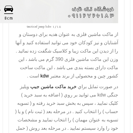
tactical jeep kdw 1/18
از
ماکت ماشین فلزی
به عنوان هدیه برای دوستان و
آشنایان و نیز کودکان خود می توانید استفاده کنید و آنها
را از دیدن این ماکت زیبا و کلاسیک شگفت زده نمائید .
وزن این ماکت ماشین فلزی 390 گرم می باشد ، این
ماکت دارای بسته بندی می باشد ، این ماکت ساخت
کشور چین و محصولی از برند معتبر
kdw
است .
در صورت تمايل براي
خريد ماکت ماشین جیپ
ویلیز
جنگی
kdw
می توانيد بر روي ( اضافه به سبد خريد )
کليک نماييد ، سپس به بخش سبد خريد رفته و ( تسويه
حساب ) را انتخاب کنيد . در مرحله بعد ( ثبت نام ) و يا (
تسويه به عنوان مهمان ) را انتخاب نماييد و مشخصات
خود را وارد سيستم نماييد . در مرحله بعد روش ( حمل