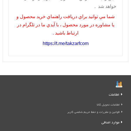
خواهد شد .
شما مي توانيد براي دريافت راهنماي خريد محصول و
يا مشاوره در مورد محصول ، با آيدي ما در تلگرام در
ارتباط باشيد .
https://t.me/takzarfcom
اطلاعات
اطلاعات تحویل کالا
قوانین و مقررات و حفظ حریم شخصی کاربر
موارد اضافی