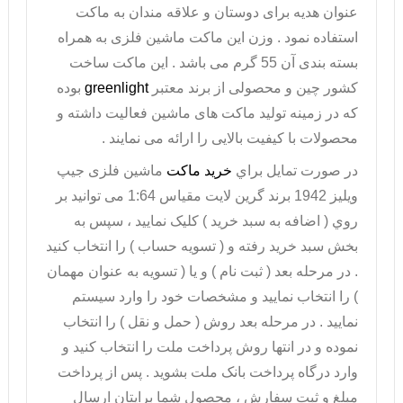
عنوان هدیه برای دوستان و علاقه مندان به ماکت
استفاده نمود . وزن این
ماکت ماشین فلزی
به همراه
بسته بندی آن 55 گرم می باشد . این ماکت ساخت
کشور چین و محصولی از برند معتبر
greenlight
بوده
که در زمینه تولید ماکت های ماشین فعالیت داشته و
محصولات با کیفیت بالایی را ارائه می نمایند .
در صورت تمايل براي
خريد ماکت
ماشین فلزی جیپ
ویلیز 1942 برند گرین لایت مقیاس 1:64 می توانيد بر
روي ( اضافه به سبد خريد ) کليک نماييد ، سپس به
بخش سبد خريد رفته و ( تسويه حساب ) را انتخاب کنيد
. در مرحله بعد ( ثبت نام ) و يا ( تسويه به عنوان مهمان
) را انتخاب نماييد و مشخصات خود را وارد سيستم
نماييد . در مرحله بعد روش ( حمل و نقل ) را انتخاب
نموده و در انتها روش پرداخت ملت را انتخاب کنيد و
وارد درگاه پرداخت بانک ملت بشويد . پس از پرداخت
مبلغ و ثبت سفارش ، محصول شما برايتان ارسال