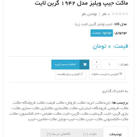
ماکت جیپ ویلیز مدل 1942 گرین لایت
0 نظر
|
نوشتن نظر
مدل کالا:
جیپ ویلیز گرین لایت زرد
موجودی:
موجود نیست
قیمت:
0 تومان
تعداد:
اضافه به سبد خرید
افزودن به لیست دلخواه
افزودن برای مقایسه
به اشتراک گذاری
برچسب ها:
خریدماکت
,
خرید-ماکت
,
فروش-ماکت
,
قیمت-ماکت
,
فروشگاه-ماکت
,
ماکت-فروشی
,
فروشگاه-اینترنتی-ماکت
,
ماکتسازی
,
ماکتبازی
,
ماکت-سازی
,
ماکت-
بازی
,
گرین-لایت
,
گرینلایت
,
ماکت-گرین-لایت
,
ماکت-مقیاس-64
,
کلکسیون-ماکت
,
ماکت-کلکسیونی
,
ماکت-جیپ
,
ماکت-جیپ-ویلیز
,
ماکت-ماشین-جیپ
,
نظرات (0)
کالاهای مرتبط (7)
توضیحات