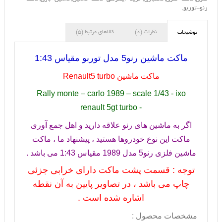
رنو-توربو
,
نظرات (0)
کالاهای مرتبط (5)
توضیحات
ماکت ماشین رنو5 مدل توربو مقیاس 1:43
ماکت ماشین
Renault5 turbo
Rally monte – carlo 1989 – scale 1/43 - ixo
renault 5gt turbo -
اگر به ماشین های رنو علاقه دارید و اهل جمع آوری
ماکت این نوع خودروها هستید ، پیشنهاد ما ، ماکت
ماشین فلزی رنو5 مدل 1989 مقیاس 1:43 می باشد .
توجه : قسمت پشت ماکت دارای خرابی جزئی
چاپ می باشد ، در تصاویر پایین به آن نقطه
اشاره شده است .
مشخصات محصول :