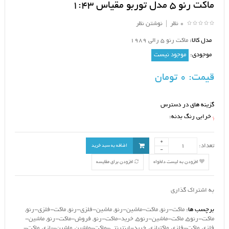
ماکت رنو 5 مدل توربو مقیاس 1:43
0 نظر
|
نوشتن نظر
مدل کالا:
ماکت رنو 5 رالی 1989
موجودی:
موجود نیست
قیمت:
0 تومان
گزینه های در دسترس
خرابی رنگ بدنه:
*
تعداد:
اضافه به سبد خرید
افزودن به لیست دلخواه
افزودن برای مقایسه
به اشتراک گذاری
برچسب ها:
ماکت-رنو
,
ماکت-ماشین-رنو
,
ماشین-فلزی-رنو
,
ماکت-فلزی-رنو
,
ماکت-رنو5
,
ماکت-ماشین-رنو5
,
خرید-ماکت-رنو
,
فروش-ماکت-رنو
,
ماشین-
فلزی
,
ماکت-فلزی
,
ماکتبازی
,
خرید-اینترنتی-ماکت-ماشین
,
ماشین-بازی
,
ماکت-