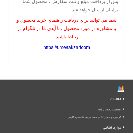
پس از پرداخت مبلغ و ثبت سفارش ، محصول شما
برايتان ارسال خواهد شد .
شما مي توانيد براي دريافت راهنماي خريد محصول و
يا مشاوره در مورد محصول ، با آيدي ما در تلگرام در
ارتباط باشيد .
https://t.me/takzarfcom
اطلاعات
اطلاعات تحویل کالا
قوانین و مقررات و حفظ حریم شخصی کاربر
موارد اضافی