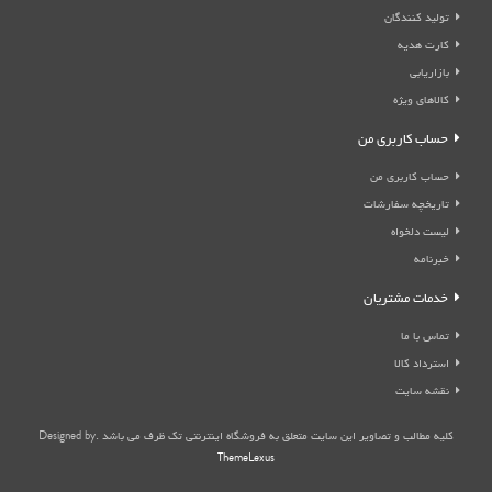
تولید کنندگان
کارت هدیه
بازاریابی
کالاهای ویژه
حساب کاربری من
حساب کاربری من
تاریخچه سفارشات
لیست دلخواه
خبرنامه
خدمات مشتریان
تماس با ما
استرداد کالا
نقشه سایت
کلیه مطالب و تصاویر این سایت متعلق به فروشگاه اینترنتی تک ظرف می باشد .Designed by
ThemeLexus