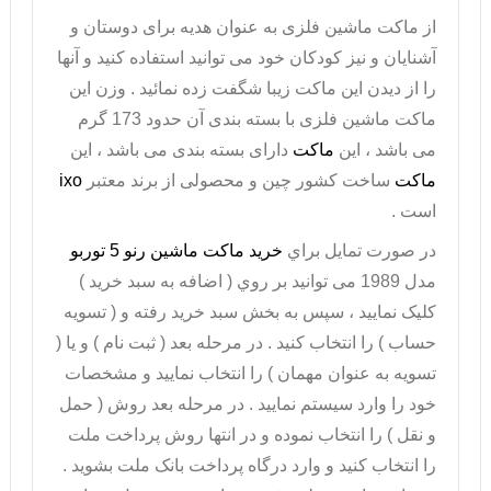
از ماکت ماشین فلزی به عنوان هدیه برای دوستان و
آشنایان و نیز کودکان خود می توانید استفاده کنید و آنها
را از دیدن این ماکت زیبا شگفت زده نمائید . وزن این
ماکت ماشین فلزی با بسته بندی آن حدود 173 گرم
می باشد ، این
ماکت
دارای بسته بندی می باشد ، این
ماکت
ساخت کشور چین و محصولی از برند معتبر
ixo
است .
در صورت تمايل براي
خريد ماکت ماشین رنو 5 توربو
مدل 1989 می توانيد بر روي ( اضافه به سبد خريد )
کليک نماييد ، سپس به بخش سبد خريد رفته و ( تسويه
حساب ) را انتخاب کنيد . در مرحله بعد ( ثبت نام ) و يا (
تسويه به عنوان مهمان ) را انتخاب نماييد و مشخصات
خود را وارد سيستم نماييد . در مرحله بعد روش ( حمل
و نقل ) را انتخاب نموده و در انتها روش پرداخت ملت
را انتخاب کنيد و وارد درگاه پرداخت بانک ملت بشويد .