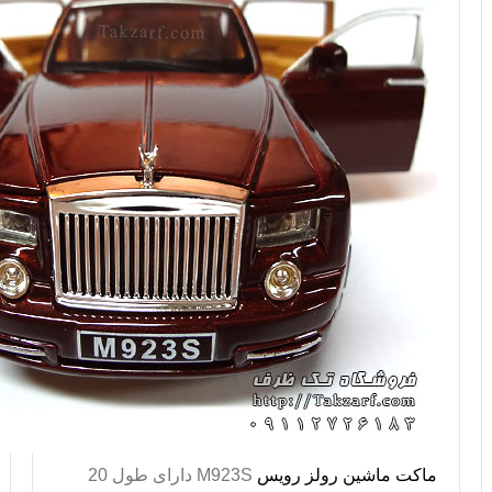
ماکت ماشین رولز رویس
M923S
دارای طول 20