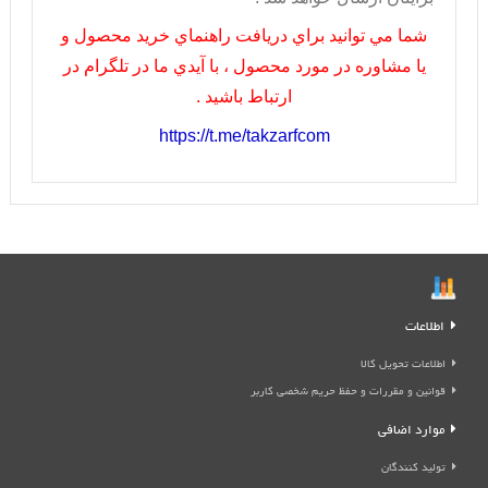
شما مي توانيد براي دريافت راهنماي خريد محصول و
يا مشاوره در مورد محصول ، با آيدي ما در تلگرام در
ارتباط باشيد .
https://t.me/takzarfcom
اطلاعات
اطلاعات تحویل کالا
قوانین و مقررات و حفظ حریم شخصی کاربر
موارد اضافی
تولید کنندگان