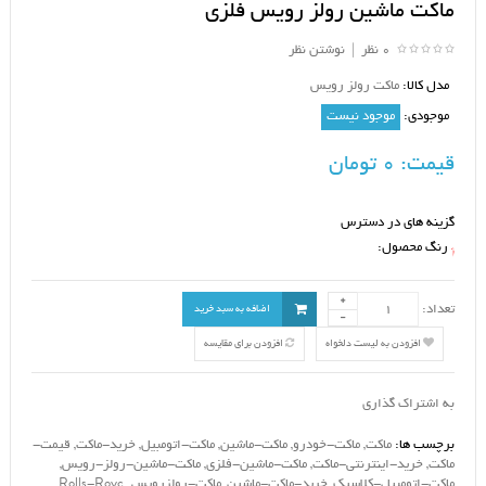
ماکت ماشین رولز رویس فلزی
0 نظر
|
نوشتن نظر
مدل کالا:
ماکت رولز رویس
موجودی:
موجود نیست
قیمت:
0 تومان
گزینه های در دسترس
رنگ محصول:
*
تعداد:
اضافه به سبد خرید
افزودن به لیست دلخواه
افزودن برای مقایسه
به اشتراک گذاری
برچسب ها:
ماکت
,
ماکت-خودرو
,
ماکت-ماشین
,
ماکت-اتومبیل
,
خرید-ماکت
,
قیمت-
ماکت
,
خرید-اینترنتی-ماکت
,
ماکت-ماشین-فلزی
,
ماکت-ماشین-رولز-رویس
,
ماکت-اتومبیل-کلاسیک
,
خرید-ماکت-ماشین
,
ماکت-رولزرویس
,
,
Rolls-Royc