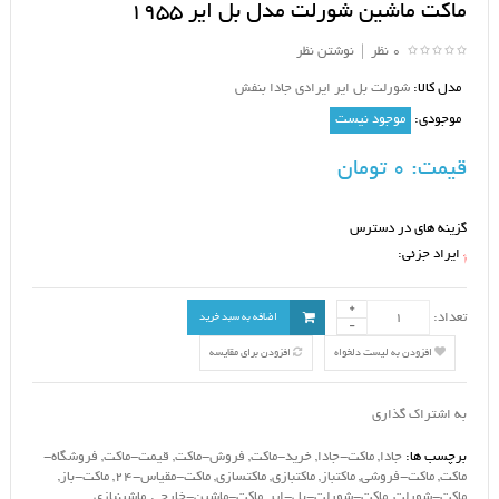
ماکت ماشین شورلت مدل بل ایر 1955
0 نظر
|
نوشتن نظر
مدل کالا:
شورلت بل ایر ایرادی جادا بنفش
موجودی:
موجود نیست
قیمت:
0 تومان
گزینه های در دسترس
ایراد جزئی:
*
تعداد:
اضافه به سبد خرید
افزودن به لیست دلخواه
افزودن برای مقایسه
به اشتراک گذاری
برچسب ها:
جادا
,
ماکت-جادا
,
خرید-ماکت
,
فروش-ماکت
,
قیمت-ماکت
,
فروشگاه-
ماکت
,
ماکت-فروشی
,
ماکتباز
,
ماکتبازی
,
ماکتسازی
,
ماکت-مقیاس-24
,
ماکت-باز
,
ماکت-شورلت
,
ماکت-شورلت-بل-ایر
,
ماکت-ماشین-خارجی
,
ماشینبازی
,