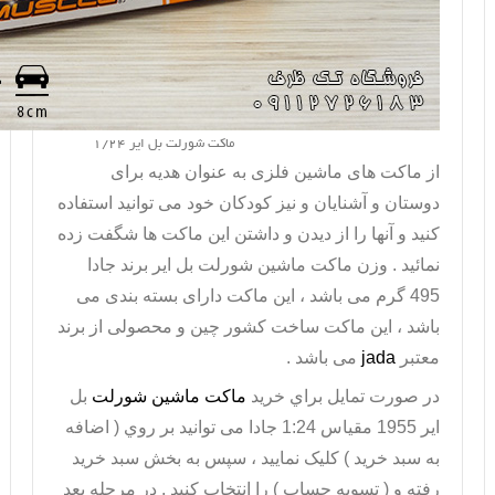
ماکت شورلت بل ایر 1/24
از ماکت های ماشین فلزی به عنوان هدیه برای
دوستان و آشنایان و نیز کودکان خود می توانید استفاده
کنید و آنها را از دیدن و داشتن این ماکت ها شگفت زده
نمائید . وزن
ماکت ماشین شورلت بل ایر
برند جادا
495 گرم می باشد ، این
ماکت
دارای بسته بندی می
باشد ، این ماکت ساخت کشور چین و محصولی از برند
معتبر
jada
می باشد .
در صورت تمايل براي خريد
ماکت ماشین شورلت
بل
ایر 1955 مقیاس 1:24 جادا می توانيد بر روي ( اضافه
به سبد خريد ) کليک نماييد ، سپس به بخش سبد خريد
رفته و ( تسويه حساب ) را انتخاب کنيد . در مرحله بعد