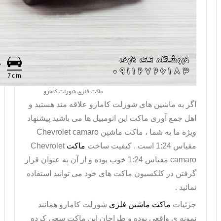
ماکت فلزی شورلت کامارو
اگر به ماشین های شورلت کامارو علاقه مند هستید و
اهل جمع آوری ماکت این اتومبیل ها می باشید پیشنهاد
ویژه ما به شما ،
ماکت ماشین
Chevrolet camaro
مقیاس 1:24 است . کیفیت ساخت
ماکت
Chevrolet
camaro
مقیاس 1:24 خوب بوده و از آن به عنوان قرار
گرفتن در کلکسیون ماکت های خود می توانید استفاده
نمائید .
جزئیات
ماکت ماشین فلزی
شورلت کامارو همانند
نمونه ی واقعی بوده و طراحان این ماکت سعی کرده