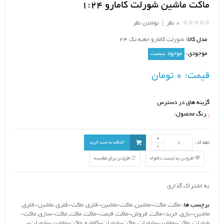
ماکت ماشین شورلت کامارو 1:24
0 نظر
|
نوشتن نظر
مدل کالا:
شورلت کامارو جعبه تک 24
موجودی:
موجود نیست
قیمت:
0 تومان
گزینه های در دسترس
رنگ محصول:
*
تعداد:
اضافه به سبد خرید
افزودن به لیست دلخواه
افزودن برای مقایسه
به اشتراک گذاری
برچسب ها:
ماکت
,
ماکت-ماشین
,
ماکت-ماشین-فلزی
,
ماکت-فلزی
,
ماشین-فلزی
,
ماشین-بازی
,
خرید-ماکت
,
فروش-ماکت
,
قیمت-ماکت
,
ماکت
,
ماکت-سازی
,
ماکت-
شورلت
,
ماکت-ماشین-شورلت
,
ماکت-شورلت-کامارو
,
ماکت-ماشین-شورلت-