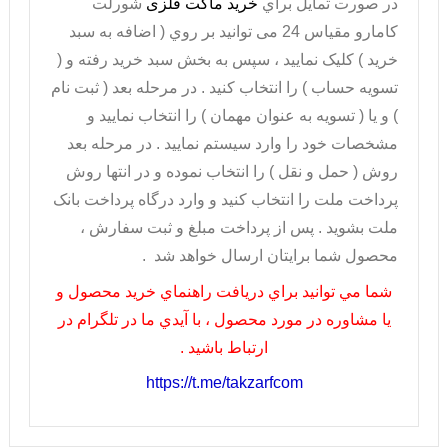
در صورت تمايل براي
خريد ماکت فلزی
شورلت
کامارو مقیاس 24
می توانيد بر روي ( اضافه به سبد
خريد ) کليک نماييد ، سپس به بخش سبد خريد رفته و (
تسويه حساب ) را انتخاب کنيد . در مرحله بعد ( ثبت نام
) و يا ( تسويه به عنوان مهمان ) را انتخاب نماييد و
مشخصات خود را وارد سيستم نماييد . در مرحله بعد
روش ( حمل و نقل ) را انتخاب نموده و در انتها روش
پرداخت ملت را انتخاب کنيد و وارد درگاه پرداخت بانک
ملت بشويد . پس از پرداخت مبلغ و ثبت سفارش ،
محصول شما برايتان ارسال خواهد شد .
شما مي توانيد براي دريافت راهنماي خريد محصول و
يا مشاوره در مورد محصول ، با آيدي ما در تلگرام در
ارتباط باشيد .
https://t.me/takzarfcom