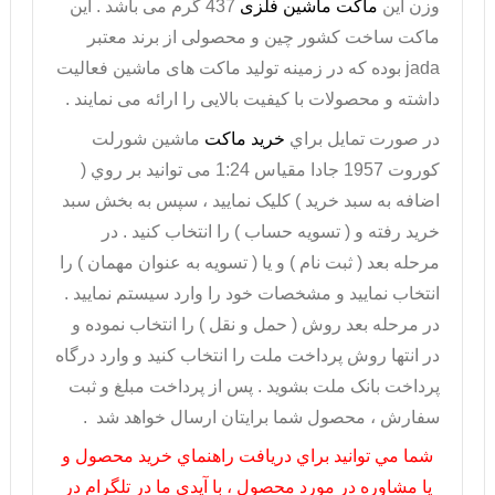
وزن این
ماکت ماشین فلزی
437 گرم می باشد . این
ماکت
ساخت کشور چین و محصولی از برند معتبر
jada
بوده که در زمینه تولید ماکت های ماشین فعالیت
داشته و محصولات با کیفیت بالایی را ارائه می نمایند .
در صورت تمايل براي
خريد ماکت
ماشین شورلت
کوروت 1957 جادا مقیاس 1:24 می توانيد بر روي (
اضافه به سبد خريد ) کليک نماييد ، سپس به بخش سبد
خريد رفته و ( تسويه حساب ) را انتخاب کنيد . در
مرحله بعد ( ثبت نام ) و يا ( تسويه به عنوان مهمان ) را
انتخاب نماييد و مشخصات خود را وارد سيستم نماييد .
در مرحله بعد روش ( حمل و نقل ) را انتخاب نموده و
در انتها روش پرداخت ملت را انتخاب کنيد و وارد درگاه
پرداخت بانک ملت بشويد . پس از پرداخت مبلغ و ثبت
سفارش ، محصول شما برايتان ارسال خواهد شد .
شما مي توانيد براي دريافت راهنماي خريد محصول و
يا مشاوره در مورد محصول ، با آيدي ما در تلگرام در