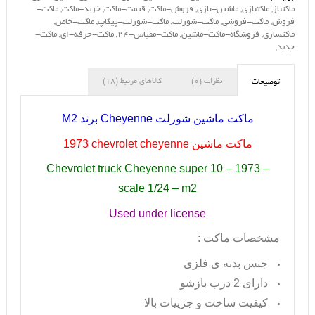
ماکتباز
,
ماکتبازی
,
ماشین-بازی
,
فروش-ماکت
,
قیمت-ماکت
,
خرید-ماکت
,
ماکت-
فروش
,
ماکت-فروشی
,
ماکت-شورلت
,
ماکت-شورلت-پیکاپ
,
ماکت-خاص
,
ماکتسازی
,
فروشگاه-ماکت-ماشین
,
ماکت-مقیاس-24
,
ماکت-حرفه-ای
,
ماکت-
جدید
,
نظرات (0)
کالاهای مرتبط (18)
توضیحات
ماکت ماشین شورلت
Cheyenne
برند
M2
ماکت ماشین
1973 chevrolet cheyenne
Chevrolet truck Cheyenne super 10 – 1973 –
scale 1/24 – m2
Used under license
مشخصات ماکت :
جنس بدنه ی فلزی
دارای 2 درب بازشو
کیفیت ساخت و جزییات بالا