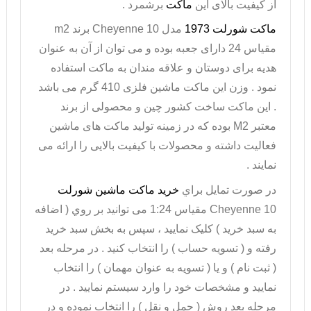
از کیفیت بالای این
ماکت
برشمرد .
ماکت شورلت 1973
مدل
Cheyenne 10
برند
m2
مقیاس 24 دارای جعبه بوده و می توان از آن به عنوان
هدیه برای دوستان و علاقه مندان به ماکت استفاده
نمود . وزن این ماکت ماشین فلزی 410 گرم می باشد
. این
ماکت
ساخت کشور چین و محصولی از برند
معتبر
M2
بوده که در زمینه تولید ماکت های ماشین
فعالیت داشته و محصولات با کیفیت بالایی را ارائه می
نمایند .
در صورت تمايل براي
خريد ماکت ماشین شورلت
Cheyenne 10
مقیاس 1:24 می توانيد بر روي ( اضافه
به سبد خريد ) کليک نماييد ، سپس به بخش سبد خريد
رفته و ( تسويه حساب ) را انتخاب کنيد . در مرحله بعد
( ثبت نام ) و يا ( تسويه به عنوان مهمان ) را انتخاب
نماييد و مشخصات خود را وارد سيستم نماييد . در
مرحله بعد روش ( حمل و نقل ) را انتخاب نموده و در