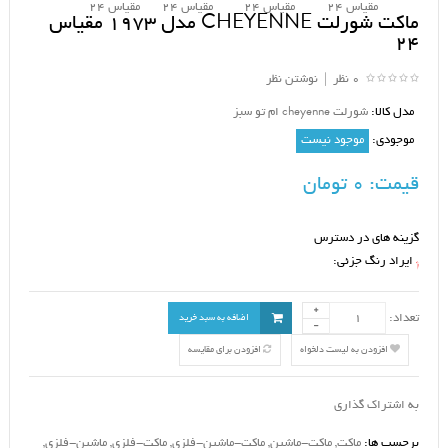
ماکت شورلت CHEYENNE مدل 1973 مقیاس
24
0 نظر
|
نوشتن نظر
مدل کالا:
شورلت cheyenne ام تو سبز
موجودی:
موجود نیست
قیمت:
0 تومان
گزینه های در دسترس
ایراد رنگ جزئی:
*
تعداد:
اضافه به سبد خرید
افزودن به لیست دلخواه
افزودن برای مقایسه
به اشتراک گذاری
برچسب ها:
ماکت
,
ماکت-ماشین
,
ماکت-ماشین-فلزی
,
ماکت-فلزی
,
ماشین-فلزی
,