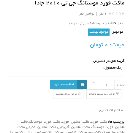
ماکت فورد موستانگ جی تی 2010 جادا
0 نظر
|
نوشتن نظر
مدل کالا:
فورد موستانگ جی تی 2010
موجودی:
موجود نیست
قیمت:
0 تومان
گزینه های در دسترس
رنگ محصول:
*
تعداد:
اضافه به سبد خرید
افزودن به لیست دلخواه
افزودن برای مقایسه
به اشتراک گذاری
برچسب ها:
ماکت-فورد
,
ماکت-ماشین-فورد
,
ماکت-فورد-موستانگ
,
ماکت-
ماشین-فورد-موستانگ
,
ماکت-ماشین-آمریکایی
,
ماکت-ماشین-قدیمی
,
ماکت-
ماشین-کلاسیک
,
کلکسیونر-ماکت
,
کلکسیون-ماکت
,
ماکت-دکوری
,
جادا
,
ماکت-جادا
,