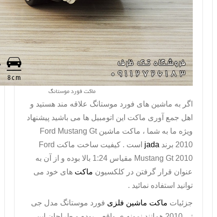
ماکت فورد موستانگ
اگر به ماشین های فورد موستانگ علاقه مند هستید و
اهل جمع آوری ماکت این اتومبیل ها می باشید پیشنهاد
ویژه ما به شما ، ماکت ماشین
Ford Mustang Gt
2010
برند
jada
است . کیفیت ساخت ماکت
Ford
Mustang Gt 2010
مقیاس 1:24 بالا بوده و از آن به
عنوان قرار گرفتن در کلکسیون
ماکت
های خود می
توانید استفاده نمائید .
جزئیات
ماکت ماشین فلزی
فورد موستانگ مدل جی
تی 2010 همانند نمونه ی واقعی بوده و طراحان این