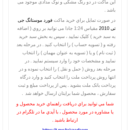
این ماکت در دو رنگ مشکی و نوک مدادی موجود می
باشد .
در صورت تمايل براي خريد ماکت
فورد موستانگ جی
تی 2010
مقیاس 1:24 جادا می توانيد بر روي ( اضافه
به سبد خريد ) کليک نماييد ، سپس به بخش سبد خريد
رفته و ( تسويه حساب ) را انتخاب کنيد . در مرحله بعد
( ثبت نام ) و يا ( تسويه به عنوان مهمان ) را انتخاب
نماييد و مشخصات خود را وارد سيستم نماييد . در
مرحله بعد روش ( حمل و نقل ) را انتخاب نموده و در
انتها روش پرداخت ملت را انتخاب کنيد و وارد درگاه
پرداخت بانک ملت بشويد . پس از پرداخت مبلغ و ثبت
سفارش ، محصول شما برايتان ارسال خواهد شد .
شما مي توانيد براي دريافت راهنماي خريد محصول و
يا مشاوره در مورد محصول ، با آيدي ما در تلگرام در
ارتباط باشيد .