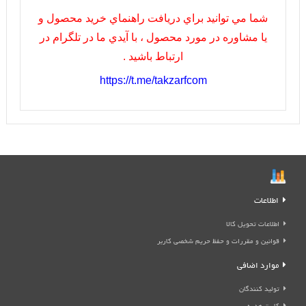
شما مي توانيد براي دريافت راهنماي خريد محصول و
يا مشاوره در مورد محصول ، با آيدي ما در تلگرام در
ارتباط باشيد .
https://t.me/takzarfcom
اطلاعات
اطلاعات تحویل کالا
قوانین و مقررات و حفظ حریم شخصی کاربر
موارد اضافی
تولید کنندگان