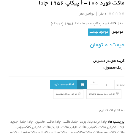
ماکت فورد F-100 پیکاپ 1956 جادا
0 نظر
|
نوشتن نظر
مدل کالا:
فورد پیکاپ f-100 جادا 1956 (دورنگ)
موجودی:
موجود نیست
قیمت:
0 تومان
گزینه های در دسترس
رنگ محصول:
*
تعداد:
اضافه به سبد خرید
افزودن به لیست دلخواه
افزودن برای مقایسه
به اشتراک گذاری
برچسب ها:
جادا
,
برندجادا
,
برند-جادا
,
ماکت-جادا
,
ماکت-ماشین-جادا
,
جادا-جدید
,
جادا-قدیمی
,
ماکت-کمیاب
,
ماکت-نایاب
,
ماکت-جدید
,
ماکت-قدیمی
,
کلکسیونر-
ماکت
,
کلکسیون-ماکت
,
ماکت-کلکسیونی
,
ماکت-بازی
,
ماکتبازی
,
ماکت-فورد
,
ماکت-