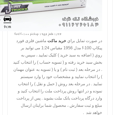
ford f-100 pickup 1956 jada 1/24
در صورت تمايل براي
خريد ماکت
ماشین فلزی فورد
پیکاپ
f-100
مدل 1956 مقیاس 1:24 می توانيد بر
روي ( اضافه به سبد خريد ) کليک نماييد ، سپس به
بخش سبد خريد رفته و ( تسويه حساب ) را انتخاب کنيد
. در مرحله بعد ( ثبت نام ) و يا ( تسويه به عنوان مهمان
) را انتخاب نماييد و مشخصات خود را وارد سيستم
نماييد . در مرحله بعد روش ( حمل و نقل ) را انتخاب
نموده و در انتها روش پرداخت ملت را انتخاب کنيد و
وارد درگاه پرداخت بانک ملت بشويد . پس از پرداخت
مبلغ و ثبت سفارش ، محصول شما برايتان ارسال
خواهد شد .