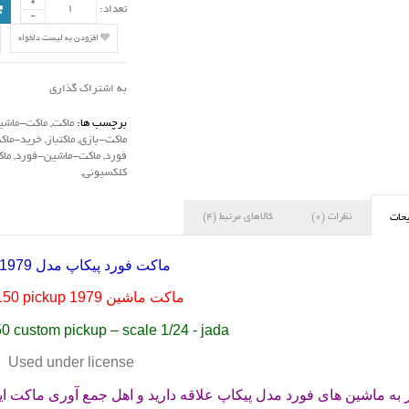
تعداد:
افزودن به لیست دلخواه
به اشتراک گذاری
برچسب ها:
ماکت
,
ماکت-ماشی
ماکت-بازی
,
ماکتباز
,
خرید-ماک
فورد
,
ماکت-ماشین-فورد
,
ما
کلکسیونی
,
نظرات (0)
کالاهای مرتبط (4)
حات
ماکت فورد پیکاپ مدل 1979 جادا
ماکت ماشین
-150 pickup 1979
50 custom pickup – scale 1/24 - jada
Used under license
 به ماشین های فورد مدل پیکاپ علاقه دارید و اهل جمع آوری ماکت این 