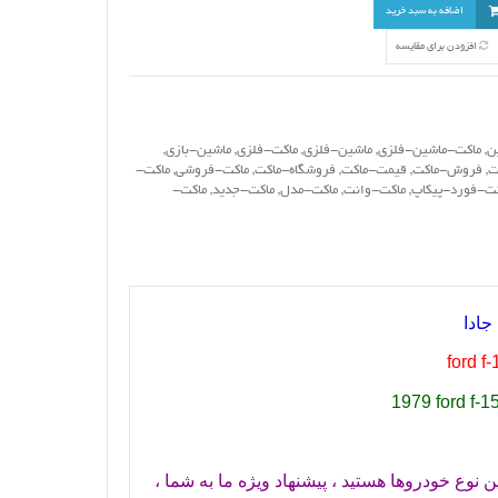
اضافه به سبد خرید
افزودن برای مقایسه
ن
,
ماکت-ماشین-فلزی
,
ماشین-فلزی
,
ماکت-فلزی
,
ماشین-بازی
,
ت
,
فروش-ماکت
,
قیمت-ماکت
,
فروشگاه-ماکت
,
ماکت-فروشی
,
ماکت-
کت-فورد-پیکاپ
,
ماکت-وانت
,
ماکت-مدل
,
ماکت-جدید
,
ماکت-
ford f
1979 ford f-1
نوع خودروها هستید ، پیشنهاد ویژه ما به شما ،