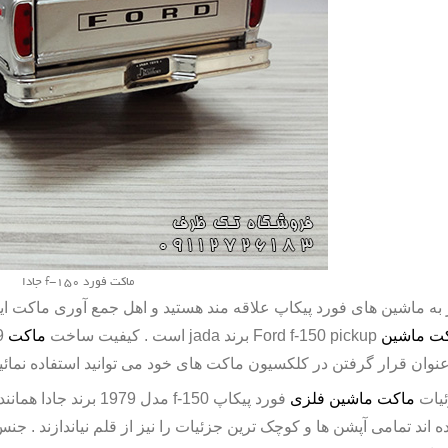
ماکت فورد f-150 جادا
 به ماشین های فورد پیکاپ علاقه مند هستید و اهل جمع آوری ماکت این 
ت ماشین
Ford f-150 pickup
برند
jada
است . کیفیت ساخت
ماکت
9
عنوان قرار گرفتن در کلکسیون ماکت های خود می توانید استفاده نمائید
یات
ماکت ماشین فلزی
فورد پیکاپ
f-150
مدل 1979 برند جاد
ه اند تمامی آپشن ها و کوچک ترین جزئیات را نیز از قلم نیاندازند . جنس ب