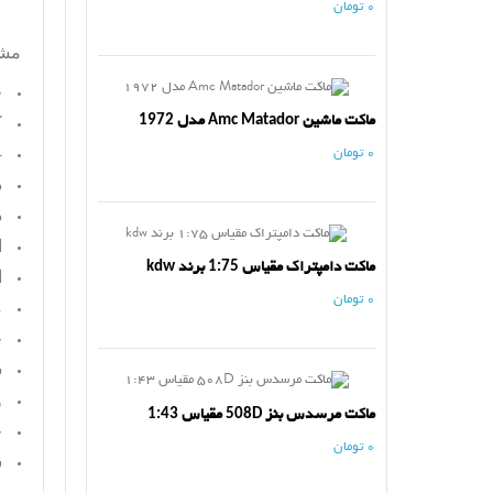
0 تومان
مش
ج
ماکت ماشین Amc Matador مدل 1972
ک
4 
0 تومان
د
د
ا
ماکت دامپتراک مقیاس 1:75 برند kdw
ا
0 تومان
م
خ
س
و
ماکت مرسدس بنز 508D مقیاس 1:43
ج
0 تومان
س