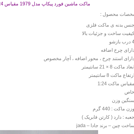
ماکت ماشین فورد پیکاپ مدل 1979 مقیاس 1:24 برند جادا می باشد .
خصات محصول :
نس بدنه ی ماکت فلزی
یفیت ساخت و جزئیات بالا
درب بازشو
ارای چرخ اضافه
ارای استند چرخ ، محور اضافه ، آچار مخصوص
بعاد ماکت 8 × 21 سانتیمتر
رتفاع ماکت 8 سانتیمتر
قیاس ماکت 1:24
اص
نگین وزن
زن ماکت : 440 گرم
عبه : دارد ( کارتن فابریک )
اخت چین – برند جادا –
jada