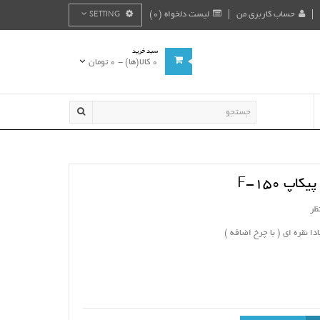
حساب کاربری من
لیست دلخواه (0)
SETTING
سبد خرید
0 کالا(ها) - 0 تومان
پ F-150
ظر
ا نقره ای ( با چرخ اضافه )