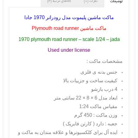
نظرات (0)
کالاهای مرتبط (3)
توضیحات
ماکت ماشین پلیموت مدل رودرانر 1970 جادا
ماکت ماشین
Plymouth road runner
1970 plymouth road runner – scale 1/24 – jada
Used under license
مشخصات ماکت :
جنس بدنه ی فلزی
کیفیت ساخت و جزییات بالا
4 درب بازشو
ابعاد مدل 6 × 8 × 22 سانتی متر
مقیاس ماکت 1:24
وزن ماکت : 450 گرم
جعبه : دارد ( کارتن فابریک )
ایده آل برای کلکسیونرها و علاقه مندان به ماکت و