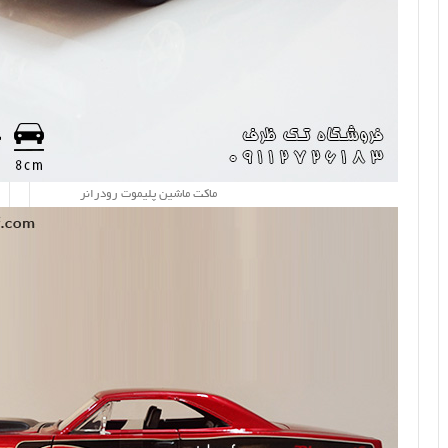
ماکت ماشین پلیموت رودرانر