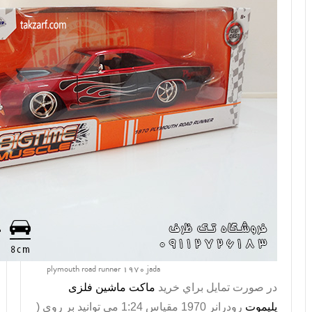
plymouth road runner 1970 jada
در صورت تمايل براي خريد
ماکت ماشین فلزی
پلیموت
رودرانر 1970 مقیاس 1:24 می توانيد بر روي (