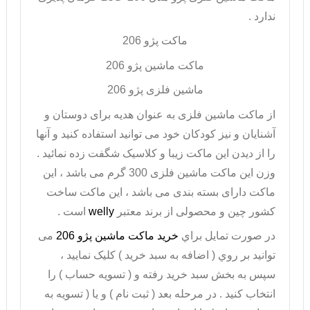
ندارد .
ماکت پژو 206
ماکت ماشین پژو 206
ماشین فلزی پژو 206
از ماکت ماشین فلزی به عنوان هدیه برای دوستان و
آشنایان و نیز کودکان خود می توانید استفاده کنید و آنها
را از دیدن این ماکت زیبا و کلاسیک شگفت زده نمائید .
وزن این ماکت ماشین فلزی 300 گرم می باشد ، این
ماکت دارای بسته بندی می باشد ، این ماکت ساخت
کشور چین و محصولی از برند معتبر
welly
است .
در صورت تمايل براي
خريد ماکت ماشین پژو 206
می
توانيد بر روي ( اضافه به سبد خريد ) کليک نماييد ،
سپس به بخش سبد خريد رفته و ( تسويه حساب ) را
انتخاب کنيد . در مرحله بعد ( ثبت نام ) و يا ( تسويه به