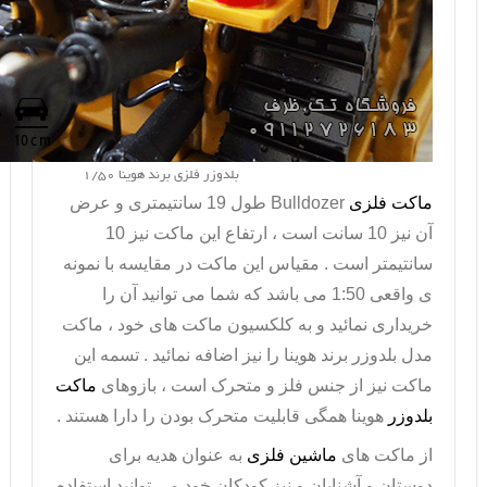
بلدوزر فلزی برند هوینا 1/50
ماکت فلزی
Bulldozer
طول 19 سانتیمتری و عرض
آن نیز 10 سانت است ، ارتفاع این ماکت نیز 10
سانتیمتر است . مقیاس این ماکت در مقایسه با نمونه
ی واقعی 1:50 می باشد که شما می توانید آن را
خریداری نمائید و به کلکسیون ماکت های خود ، ماکت
مدل بلدوزر برند
هوینا
را نیز اضافه نمائید . تسمه این
ماکت نیز از جنس فلز و متحرک است ، بازوهای
ماکت
بلدوزر
هوینا همگی قابلیت متحرک بودن را دارا هستند .
از ماکت های
ماشین فلزی
به عنوان هدیه برای
دوستان و آشنایان و نیز کودکان خود می توانید استفاده