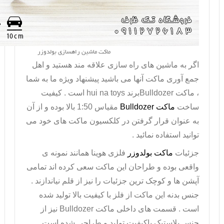
ماکت ماشین راهسازی بولدوزر
اگر به ماشین های راه سازی علاقه مند هستید و اهل
جمع آوری ماکت آنها می باشید پیشنهاد ویژه ما به شما
، ماکت
Bulldozer
برند
hui na toys
است . کیفیت
ساخت
ماکت
Bulldozer
مقیاس 1:50 بالا بوده و از آن
به عنوان قرار گرفتن در کلکسیون ماکت های خود می
توانید استفاده نمائید .
جزئیات
ماکت بولدوزر
فلزی هوینا همانند نمونه ی
واقعی بوده و طراحان این ماکت سعی کرده اند تمامی
آپشن ها و کوچک ترین جزئیات را نیز از قلم نیاندازند .
جنس بدنه این ماکت از فلز با کیفیت بالا تولید شده
است . قسمت های داخلی
ماکت
Bulldozer
نیز از
جنس پلاستیک باکیفیت تولید و طراحی شده است .