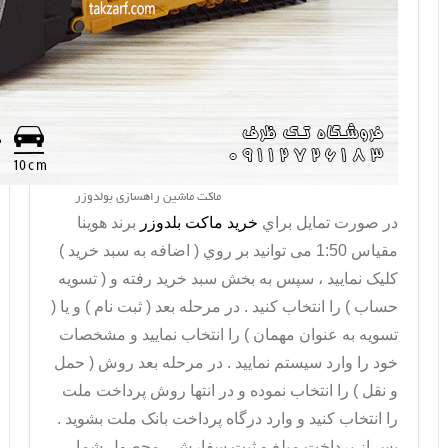
ماکت ماشین راهسازی بولدوزر
در صورت تمايل براي
خريد ماکت بلدوزر
برند هوینا
مقیاس 1:50 می توانيد بر روي ( اضافه به سبد خريد )
کليک نماييد ، سپس به بخش سبد خريد رفته و ( تسويه
حساب ) را انتخاب کنيد . در مرحله بعد ( ثبت نام ) و يا (
تسويه به عنوان مهمان ) را انتخاب نماييد و مشخصات
خود را وارد سيستم نماييد . در مرحله بعد روش ( حمل
و نقل ) را انتخاب نموده و در انتها روش پرداخت ملت
را انتخاب کنيد و وارد درگاه پرداخت بانک ملت بشويد .
پس از پرداخت مبلغ و ثبت سفارش ، محصول شما