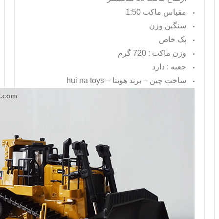
مقیاس ماکت 1:50
سنگین وزن
پک خاص
وزن ماکت : 720 گرم
جعبه : دارد
ساخت چین – برند هوینا –
hui na toys