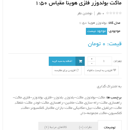
ماکت بولدوزر فلزی هوینا مقیاس 1:50
0 نظر
|
نوشتن نظر
مدل کالا:
بولدوزر هوینا 1:50
موجودی:
موجود نیست
قیمت:
0 تومان
تعداد:
اضافه به سبد خرید
افزودن به لیست دلخواه
افزودن برای مقایسه
به اشتراک گذاری
برچسب ها:
ماکت-بولدوزر
,
ماکت-بلدوزر
,
بلدوزر-فلزی
,
بولدوزر-فلزی
,
ماکت-
راهسازی
,
ماکت-راه-سازی
,
ماکت-ماشین-راهسازی
,
ماکت-لودر
,
ماکت-غلطک
,
ماکت-جرثقیل
,
ماکت-بیل-مکانیکی
,
ماکت-بازان
,
ماکتباز
,
کلکسیونر-ماکت
,
کلکسیون-ماکت
,
مجموعه-دار
,
نظرات (0)
کالاهای مرتبط (6)
توضیحات