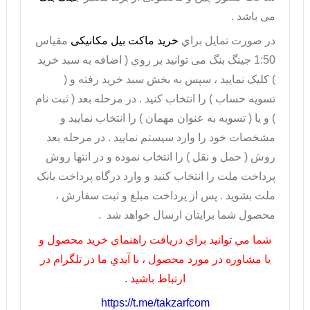
می باشد .
در صورت تمايل براي
خريد ماکت بیل مکانیکی
مقیاس
1:50 جینگ بنگ می توانيد بر روي ( اضافه به سبد خريد
) کليک نماييد ، سپس به بخش سبد خريد رفته و (
تسويه حساب ) را انتخاب کنيد . در مرحله بعد ( ثبت نام
) و يا ( تسويه به عنوان مهمان ) را انتخاب نماييد و
مشخصات خود را وارد سيستم نماييد . در مرحله بعد
روش ( حمل و نقل ) را انتخاب نموده و در انتها روش
پرداخت ملت را انتخاب کنيد و وارد درگاه پرداخت بانک
ملت بشويد . پس از پرداخت مبلغ و ثبت سفارش ،
محصول شما برايتان ارسال خواهد شد .
شما مي توانيد براي دريافت راهنماي خريد محصول و
يا مشاوره در مورد محصول ، با آيدي ما در تلگرام در
ارتباط باشيد .
https://t.me/takzarfcom