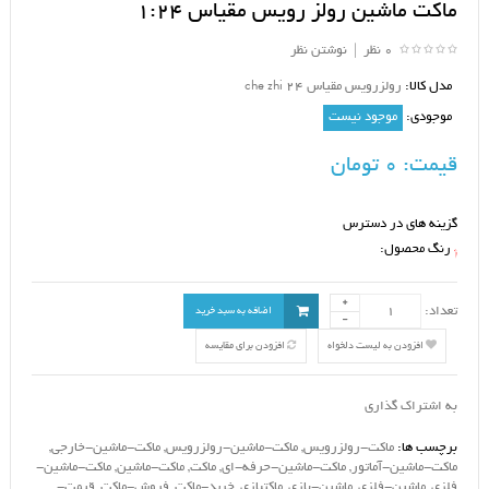
ماکت ماشین رولز رویس مقیاس 1:24
0 نظر
|
نوشتن نظر
مدل کالا:
رولزرویس مقیاس 24 che zhi
موجودی:
موجود نیست
قیمت:
0 تومان
گزینه های در دسترس
رنگ محصول:
*
تعداد:
اضافه به سبد خرید
افزودن به لیست دلخواه
افزودن برای مقایسه
به اشتراک گذاری
برچسب ها:
ماکت-رولزرویس
,
ماکت-ماشین-رولزرویس
,
ماکت-ماشین-خارجی
,
ماکت-ماشین-آماتور
,
ماکت-ماشین-حرفه-ای
,
ماکت
,
ماکت-ماشین
,
ماکت-ماشین-
فلزی
,
ماشین-فلزی
,
ماشین-بازی
,
ماکتبازی
,
خرید-ماکت
,
فروش-ماکت
,
قیمت-