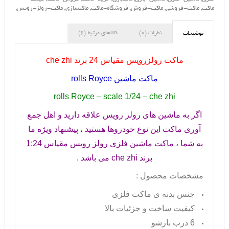
ماکت
,
ماکت-فروشی
,
ماکت-فروش
,
فروشگاه-ماکت
,
ماکتسازی
,
ماکت-رولز-رویس
,
نظرات (0)
کالاهای مرتبط (6)
توضیحات
ماکت رولزرویس مقیاس 24 برند
che zhi
ماکت ماشین
rolls Royce
rolls Royce – scale 1/24 – che zhi
اگر به ماشین های رولز رویس علاقه دارید و اهل جمع
آوری ماکت این نوع خودروها هستید ، پیشنهاد ویژه ما
به شما ، ماکت ماشین فلزی رولز رویس مقیاس 1:24
برند
che zhi
می باشد .
مشخصات محصول :
جنس بدنه ی ماکت فلزی
کیفیت ساخت و جزئیات بالا
6 درب بازشو