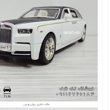
ماکت فلزی رولزرویس