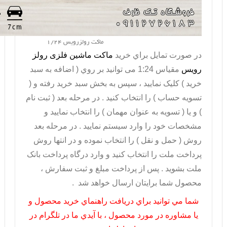
ماکت رولزرویس 1/24
در صورت تمايل براي خريد
ماکت ماشین فلزی رولز
رویس
مقیاس 1:24 می توانيد بر روي ( اضافه به سبد
خريد ) کليک نماييد ، سپس به بخش سبد خريد رفته و (
تسويه حساب ) را انتخاب کنيد . در مرحله بعد ( ثبت نام
) و يا ( تسويه به عنوان مهمان ) را انتخاب نماييد و
مشخصات خود را وارد سيستم نماييد . در مرحله بعد
روش ( حمل و نقل ) را انتخاب نموده و در انتها روش
پرداخت ملت را انتخاب کنيد و وارد درگاه پرداخت بانک
ملت بشويد . پس از پرداخت مبلغ و ثبت سفارش ،
محصول شما برايتان ارسال خواهد شد .
شما مي توانيد براي دريافت راهنماي خريد محصول و
يا مشاوره در مورد محصول ، با آيدي ما در تلگرام در