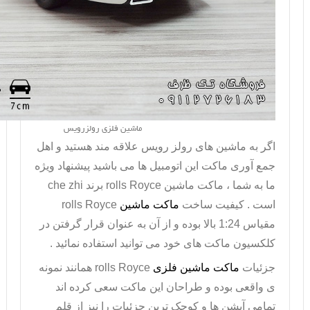
ماشین فلزی رولزرویس
اگر به ماشین های رولز رویس علاقه مند هستید و اهل
جمع آوری ماکت این اتومبیل ها می باشید پیشنهاد ویژه
ما به شما ،
ماکت
ماشین
rolls Royce
برند
che zhi
است . کیفیت ساخت
ماکت ماشین
rolls Royce
مقیاس 1:24 بالا بوده و از آن به عنوان قرار گرفتن در
کلکسیون ماکت های خود می توانید استفاده نمائید .
جزئیات
ماکت ماشین فلزی
rolls Royce
همانند نمونه
ی واقعی بوده و طراحان این ماکت سعی کرده اند
تمامی آپشن ها و کوچک ترین جزئیات را نیز از قلم