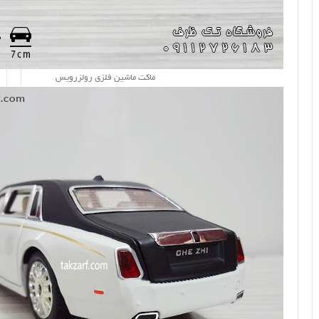
ماکت ماشین فلزی رولزرویس