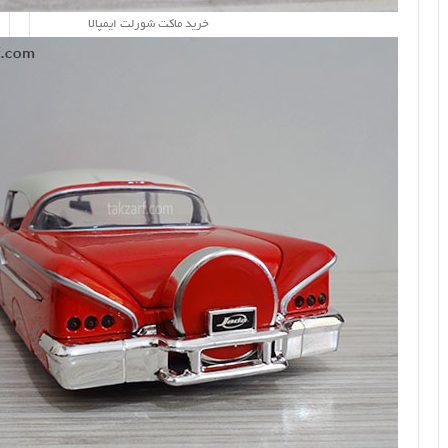
خرید ماکت شورلت ایمپالا