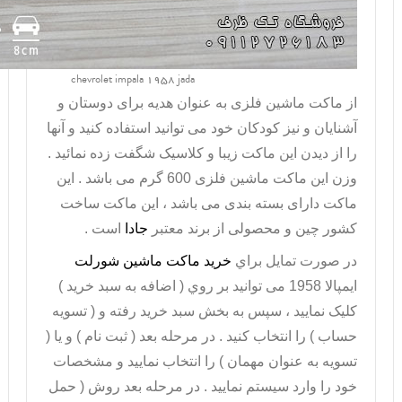
chevrolet impala 1958 jada
از ماکت ماشین فلزی به عنوان هدیه برای دوستان و
آشنایان و نیز کودکان خود می توانید استفاده کنید و آنها
را از دیدن این ماکت زیبا و کلاسیک شگفت زده نمائید .
وزن این
ماکت ماشین
فلزی
600 گرم می باشد . این
ماکت دارای بسته بندی می باشد ، این ماکت ساخت
کشور چین و محصولی از برند معتبر
جادا
است .
در صورت تمايل براي
خريد ماکت ماشین شورلت
ایمپالا 1958 می توانيد بر روي ( اضافه به سبد خريد )
کليک نماييد ، سپس به بخش سبد خريد رفته و ( تسويه
حساب ) را انتخاب کنيد . در مرحله بعد ( ثبت نام ) و يا (
تسويه به عنوان مهمان ) را انتخاب نماييد و مشخصات
خود را وارد سيستم نماييد . در مرحله بعد روش ( حمل