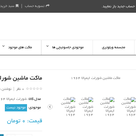
تسویه حساب
سبد خرید
حساب جدید باز نمایید
.
مجسمه ویلوتری
موجودی جاسوئیچی ها
ماکت های موجود
ماکت ماشین شورلت ای
0 نظر
|
نوشتن ن
مدل کالا:
شورلت ایمپالا 1964 جادا
موجودی:
موجود نیست
قیمت:
0 تومان