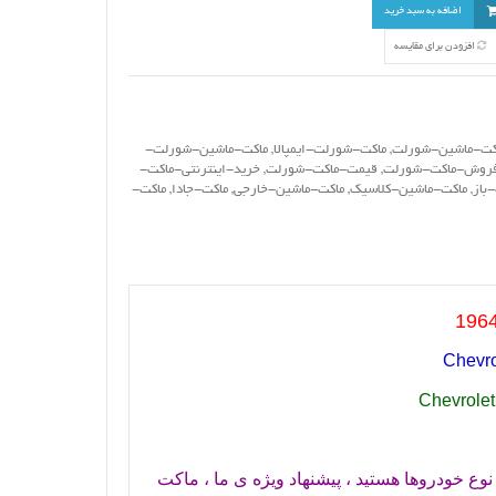
اضافه به سبد خرید
افزودن برای مقایسه
کت-ماشین-شورلت
,
ماکت-شورلت-ایمپالا
,
ماکت-ماشین-شورلت-
روش-ماکت-شورلت
,
قیمت-ماکت-شورلت
,
خرید-اینترنتی-ماکت-
باز
,
ماکت-ماشین-کلاسیک
,
ماکت-ماشین-خارجی
,
ماکت-جادا
,
ماکت-
Chevro
Chevrolet
نوع خودروها هستید ، پیشنهاد ویژه ی ما ، ماکت