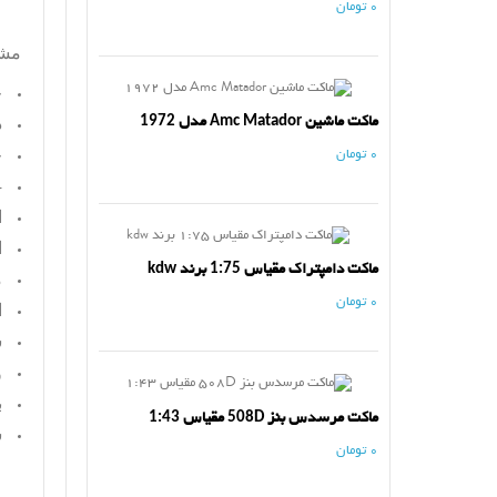
0 تومان
مش
ج
ماکت ماشین Amc Matador مدل 1972
د
ج
0 تومان
4 
ا
ا
ماکت دامپتراک مقیاس 1:75 برند kdw
م
0 تومان
ا
س
و
ب
ماکت مرسدس بنز 508D مقیاس 1:43
س
0 تومان