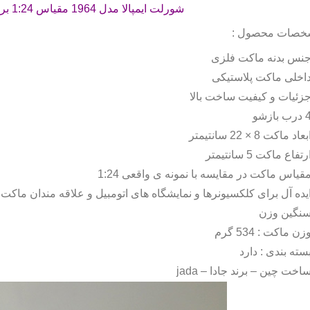
شورلت ایمپالا مدل 1964 مقیاس 1:24 برند جادا می باشد .
خصات محصول :
نس بدنه ماکت فلزی
اخلی ماکت پلاستیکی
زئیات و کیفیت ساخت بالا
درب بازشو
بعاد ماکت 8 × 22 سانتیمتر
رتفاع ماکت 5 سانتیمتر
قیاس ماکت در مقایسه با نمونه ی واقعی 1:24
یده آل برای کلکسیونرها و نمایشگاه های اتومبیل و علاقه مندان ماکت
نگین وزن
زن ماکت : 534 گرم
سته بندی : دارد
اخت چین – برند جادا –
jada