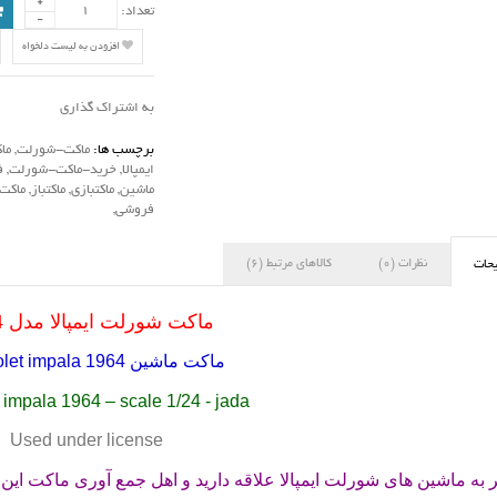
تعداد:
افزودن به لیست دلخواه
به اشتراک گذاری
برچسب ها:
ماکت-شورلت
,
ما
ایمپالا
,
خرید-ماکت-شورلت
,
ف
ماشین
,
ماکتبازی
,
ماکتباز
,
ماکت-
فروشی
,
نظرات (0)
کالاهای مرتبط (6)
حات
ماکت شورلت ایمپالا مدل 1964
ماکت ماشین
let impala 1964
 impala 1964 – scale 1/24 - jada
Used under license
ر به ماشین های شورلت ایمپالا علاقه دارید و اهل جمع آوری ماکت این 