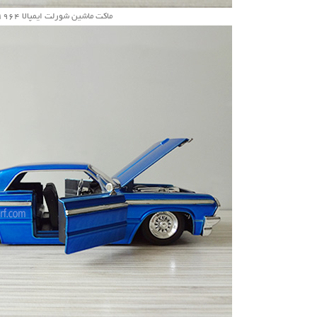
ماکت ماشین شورلت ایمپالا 1964