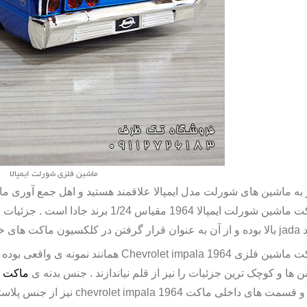
ماشین فلزی شورلت ایمپالا
 به ماشین های شورلت مدل ایمپالا علاقمند هستید و اهل جمع آوری ماک
ت ماشین شورلت ایمپالا
1964 مقیاس 1/24 برند جادا است . جزئیات و کیفیت ساخت
د
jada
بالا بوده و از آن به عنوان قرار گرفتن در کلکسیون ماکت های خود
ت ماشین فلزی
Chevrolet impala 1964
همانند نمونه ی واقعی بوده
ن ها و کوچک ترین جزئیات را نیز از قلم نیاندازند . جنس بدنه ی
ماکت 
ا و قسمت های داخلی
ماکت
chevrolet impala 1964
نیز از جنس پلاس