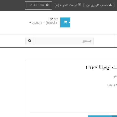
حساب کاربری من
لیست دلخواه (0)
SETTING
سبد خرید
0 کالا(ها) - 0 تومان
مپالا 1964
ظر