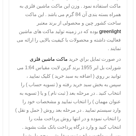
ماکت استفاده نمود . وزن این ماکت ماشین فلزی به
همراه بسته بندی آن 84 گرم می باشد . این ماکت
ساخت کشور چین و محصولی از برند معتبر
greenlight
بوده که در زمینه تولید ماکت های ماشین
فعالیت داشته و محصولات با کیفیت بالایی را ارائه می
نمایند .
در صورت تمايل براي خريد
ماکت ماشین فلزی
شورلت بل ایر 1955 برند گرین لایت مقیاس 1:64 می
توانيد بر روي ( اضافه به سبد خريد ) کليک نماييد ،
سپس به بخش سبد خريد رفته و ( تسويه حساب ) را
انتخاب کنيد . در مرحله بعد ( ثبت نام ) و يا ( تسويه به
عنوان مهمان ) را انتخاب نماييد و مشخصات خود را
وارد سيستم نماييد . در مرحله بعد روش ( حمل و نقل )
را انتخاب نموده و در انتها روش پرداخت ملت را
انتخاب کنيد و وارد درگاه پرداخت بانک ملت بشويد .
پس از پرداخت مبلغ و ثبت سفارش ، محصول شما