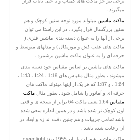
برخی نیز جز ماکت های کمیاب و یا حتی نایاب قرار
میگیرند .
ماکت ماشین
میتواند مورد توجه سنین کوچک و هم
سنین بزرگسال قرار بگیرد ، در این راستا می توان
برخی از آنها را به عنوان دسته بندی ماشین فلزی (
ماکت های عقب کش و موزیکال ) و مدلهای متوسط و
حرفه ای را به عنوان ماکت ماشین برشمرد .
ماکت های ماشین بر اساس مقیاس خود دسته بندی
میشوند ، بطور مثال مقیاس های 1:18 ، 1:24 ، 1:43 ،
1:64 ، و 1:87 که هر یک از اینها میتواند ماکت های
حرفه ای و آماتور را شامل شود . بطور مثال
ماکت
مقیاس
1:64 یعنی ماکت 64 برابر از نسخه ی واقعی
اون کوچک تر شده باشد و در همین اندازه سعی شده
باشد تمامی جزییات و هم چنین دقت اندازه و ابعاد در
آن رعایت شده باشد .
ماکت ماشین شورلت بل ایر
1955 برند
greenlight