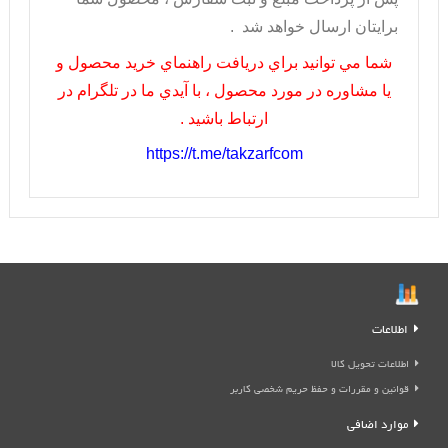
برايتان ارسال خواهد شد .
شما مي توانيد براي دريافت راهنماي خريد محصول و
يا مشاوره در مورد محصول ، با آيدي ما در تلگرام در
ارتباط باشيد .
https://t.me/takzarfcom
اطلاعات
اطلاعات تحویل کالا
قوانین و مقررات و حفظ حریم شخصی کاربر
موارد اضافی