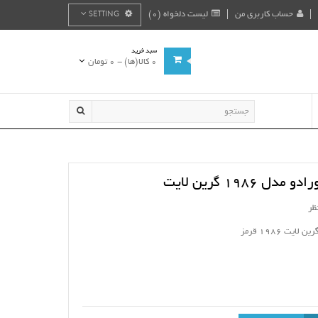
حساب کاربری من
لیست دلخواه (0)
SETTING
سبد خرید
0 کالا(ها) - 0 تومان
1986 گرین لایت
ظر
یت 1986 قرمز