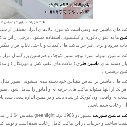
ماکت شورلت سیلورادو مقیاس 64
ت های ماشین چند وقتی است که مورد علاقه ی افراد مختلفی از سنین
ین
ها به عنوان دکوری و کلکسیونی استفاده میشود ، برخی از این ماک
ب میرود و برخی نیز جز ماکت های کمیاب و یا حتی نایاب قرار میگیرن
ت ماشین
میتواند مورد توجه سنین کوچک و هم سنین بزرگسال قرار بگیرد
ان دسته بندی
ماشین فلزی
( ماکت های عقب کش و موزیکال ) و مدله
ین برشمرد .
هر یک از اینها میتواند ماکت های حرفه ای و آماتور را شامل شود . بطو
نسخه ی واقعی اون کوچک تر شده باشد و در همین اندازه سعی شده باشد
آن رعایت شده باشد .
ت ماشین شورلت
سیلورادو 1986 برند
greenlight
مقیاس 
یفیت ساخت و جزییات در این ماکت کامل رعایت شده است و تولید کنند