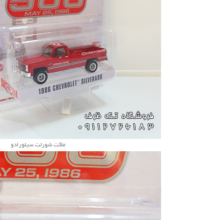
ماکت شورلت سیلورادو