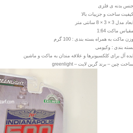
نس بدنه ی فلزی
یفیت ساخت و جزییات بالا
بعاد مدل 3 × 3 × 8 سانتی متر
قیاس ماکت 1:64
زن ماکت به همراه بسته بندی : 100 گرم
سته بندی : وکیومی
یده آل برای کلکسیونرها و علاقه مندان به ماکت و ماشین
اخت چین – برند گرین لایت –
greenlight