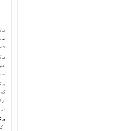
ماک
ماش
حسا
ماک
عنو
ماش
که 
از 
در 
ماک
. ک