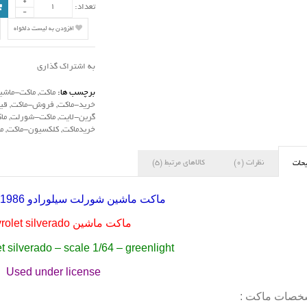
تعداد:
افزودن به لیست دلخواه
به اشتراک گذاری
برچسب ها:
ماکت
,
ماکت-ماشی
خرید-ماکت
,
فروش-ماکت
,
قی
گرین-لایت
,
ماکت-شورلت
,
ما
خریدماکت
,
کلکسیون-ماکت
,
م
نظرات (0)
کالاهای مرتبط (5)
حات
ماکت ماشین شورلت سیلورادو 1986 مقیاس 1:64
ماکت ماشین
rolet silverado
t silverado – scale 1/64 – greenlight
Used under license
صات ماکت :