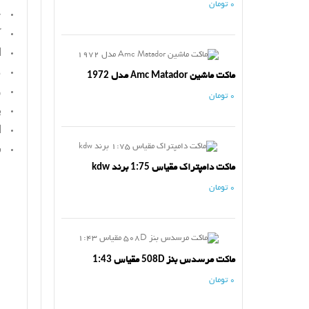
0 تومان
ج
ک
ا
م
ماکت ماشین Amc Matador مدل 1972
و
0 تومان
ب
ا
س
ماکت دامپتراک مقیاس 1:75 برند kdw
0 تومان
ماکت مرسدس بنز 508D مقیاس 1:43
0 تومان