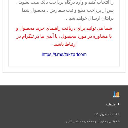
را انتخاب کنيد و وارد درگاه پرداخت بانک ملت بشويد .
پس از پرداخت مبلغ و ثبت سفارش ، محصول شما
برايتان ارسال خواهد شد .
شما مي توانيد براي دريافت راهنماي خريد محصول و
يا مشاوره در مورد محصول ، با آيدي ما در تلگرام در
ارتباط باشيد .
https://t.me/takzarfcom
اطلاعات
اطلاعات تحویل کالا
قوانین و مقررات و حفظ حریم شخصی کاربر