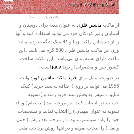
ماکت فورد مدل f100
از ماکت
ماشین فلزی
به عنوان هدیه برای دوستان و
آشنایان و نیز کودکان خود می توانید استفاده کنید و آنها
را از دیدن این ماکت زیبا و کلاسیک شگفت زده نمائید .
وزن این
ماکت ماشین فلزی
580 گرم می باشد . این
ماکت دارای بسته بندی می باشد ، این ماکت ساخت
کشور چین و محصولی از برند
jada
است .
در صورت تمايل براي
خريد ماکت ماشین فورد
وانت
1956 می توانيد بر روي ( اضافه به سبد خريد ) کليک
نماييد ، سپس به بخش سبد خريد رفته و ( تسويه
حساب ) را انتخاب کنيد . در مرحله بعد ( ثبت نام ) و يا (
تسويه به عنوان مهمان ) را انتخاب نماييد و مشخصات
خود را وارد سيستم نماييد . در مرحله بعد روش ( حمل
و نقل ) را انتخاب نموده و در انتها روش پرداخت ملت