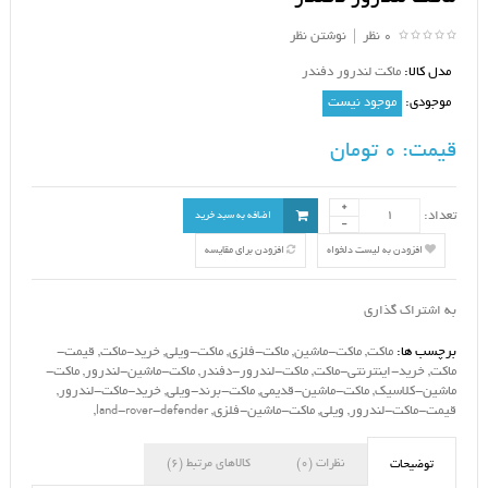
0 نظر
|
نوشتن نظر
مدل کالا:
ماکت لندرور دفندر
موجودی:
موجود نیست
قیمت:
0 تومان
تعداد:
اضافه به سبد خرید
افزودن به لیست دلخواه
افزودن برای مقایسه
به اشتراک گذاری
برچسب ها:
ماکت
,
ماکت-ماشین
,
ماکت-فلزی
,
ماکت-ویلی
,
خرید-ماکت
,
قیمت-
ماکت
,
خرید-اینترنتی-ماکت
,
ماکت-لندرور-دفندر
,
ماکت-ماشین-لندرور
,
ماکت-
ماشین-کلاسیک
,
ماکت-ماشین-قدیمی
,
ماکت-برند-ویلی
,
خرید-ماکت-لندرور
,
قیمت-ماکت-لندرور
,
ویلی
,
ماکت-ماشین-فلزی
,
land-rover-defender
,
نظرات (0)
کالاهای مرتبط (6)
توضیحات