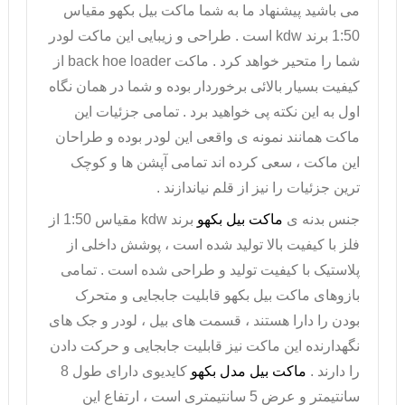
می باشید پیشنهاد ما به شما ماکت بیل بکهو مقیاس
1:50 برند kdw است . طراحی و زیبایی این
ماکت لودر
شما را متحیر خواهد کرد . ماکت
back hoe loader
از
کیفیت بسیار بالائی برخوردار بوده و شما در همان نگاه
اول به این نکته پی خواهید برد . تمامی جزئیات این
ماکت
همانند نمونه ی واقعی این لودر بوده و طراحان
این ماکت ، سعی کرده اند تمامی آپشن ها و کوچک
ترین جزئیات را نیز از قلم نیاندازند .
جنس بدنه ی
ماکت بیل بکهو
برند kdw مقیاس 1:50
از
فلز با کیفیت بالا تولید شده است ، پوشش داخلی از
پلاستیک با کیفیت تولید و طراحی شده است . تمامی
بازوهای
ماکت بیل بکهو
قابلیت جابجایی و متحرک
بودن را دارا هستند ، قسمت های بیل ، لودر و جک های
نگهدارنده این ماکت نیز قابلیت جابجایی و حرکت دادن
را دارند .
ماکت بیل مدل بکهو
کایدیوی دا
رای طول 8
سانتیمتر و عرض 5 سانتیمتری است ، ارتفاع این