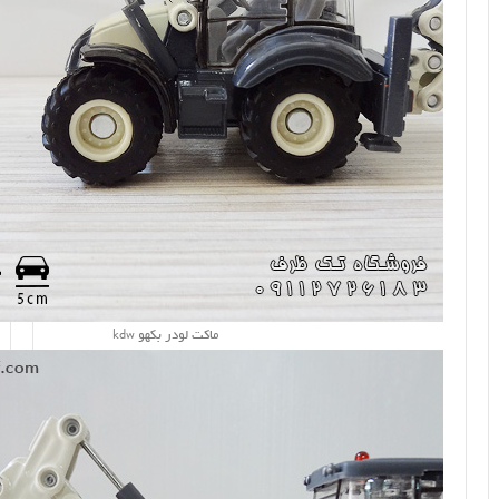
ماکت لودر بکهو kdw