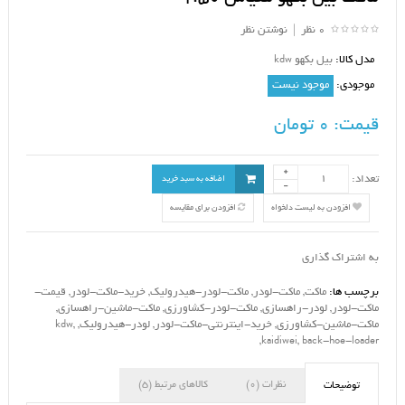
0 نظر
|
نوشتن نظر
مدل کالا:
بیل بکهو kdw
موجودی:
موجود نیست
قیمت:
0 تومان
تعداد:
اضافه به سبد خرید
افزودن به لیست دلخواه
افزودن برای مقایسه
به اشتراک گذاری
برچسب ها:
ماکت
,
ماکت-لودر
,
ماکت-لودر-هیدرولیک
,
خرید-ماکت-لودر
,
قیمت-
ماکت-لودر
,
لودر-راهسازی
,
ماکت-لودر-کشاورزی
,
ماکت-ماشین-راهسازی
,
ماکت-ماشین-کشاورزی
,
خرید-اینترنتی-ماکت-لودر
,
لودر-هیدرولیک
,
,
kdw
,
kaidiwei
,
back-hoe-loader
نظرات (0)
کالاهای مرتبط (5)
توضیحات